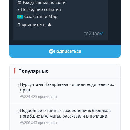
📰 Ежедневные новости
⚡️ Последние события
Казахстан и Мир
Подпишитесь! 🔔
сейчас
Подписаться
Популярные
Нурсултана Назарбаева лишили водительских
1
прав
224,423 просмотры
Подробнее о тайных захоронениях боевиков,
2
погибших в Алматы, рассказали в полиции
206,845 просмотры