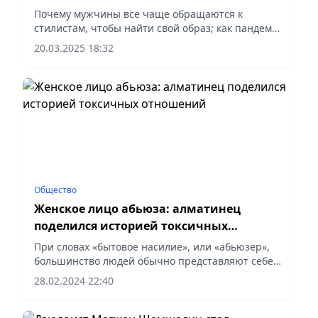
Геращенко
Почему мужчины все чаще обращаются к
стилистам, чтобы найти свой образ; как пандемия
изменила отношение к одежде и что происходит
20.03.2025 18:32
с аксессуарами в мужской моде; стереотипы о
цветах, культ...
Общество
Женское лицо абьюза: алматинец
поделился историей токсичных
отношений
При словах «бытовое насилие», или «абьюзер»,
большинство людей обычно представляют себе
физически сильного мужчину, который унижает и
28.02.2024 22:40
избивает жену. Но у абьюза есть и «женское
лицо». Внешне эти...