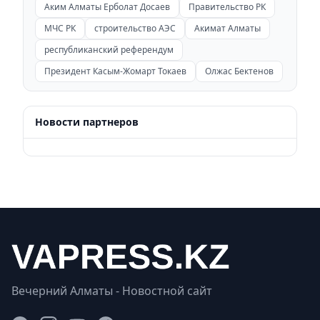
Аким Алматы Ерболат Досаев
Правительство РК
МЧС РК
строительство АЭС
Акимат Алматы
республиканский референдум
Президент Касым-Жомарт Токаев
Олжас Бектенов
Новости партнеров
Вечерний Алматы - Новостной сайт