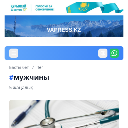
Басты бет
/
Тег
#
мужчины
5 жаңалық