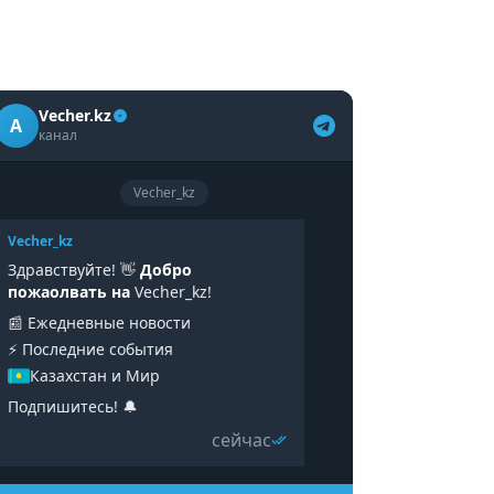
Vecher.kz
A
канал
Vecher_kz
Vecher_kz
Здравствуйте! 👋
Добро
пожаолвать на
Vecher_kz!
📰 Ежедневные новости
⚡️ Последние события
Казахстан и Мир
Подпишитесь! 🔔
сейчас