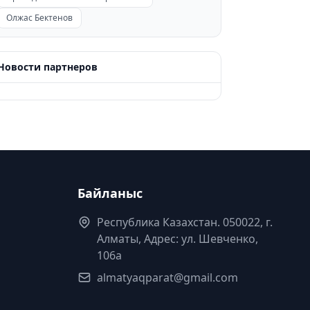
Олжас Бектенов
Новости партнеров
Байланыс
Республика Казахстан. 050022, г.
Алматы, Адрес: ул. Шевченко,
106а
almatyaqparat@gmail.com