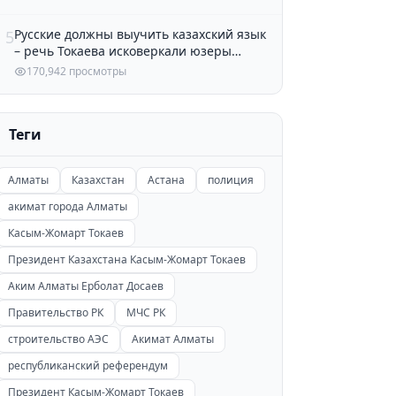
Русские должны выучить казахский язык
5
– речь Токаева исковеркали юзеры
Казнета
170,942 просмотры
Теги
Алматы
Казахстан
Астана
полиция
акимат города Алматы
Касым-Жомарт Токаев
Президент Казахстана Касым-Жомарт Токаев
Аким Алматы Ерболат Досаев
Правительство РК
МЧС РК
строительство АЭС
Акимат Алматы
республиканский референдум
Президент Касым-Жомарт Токаев