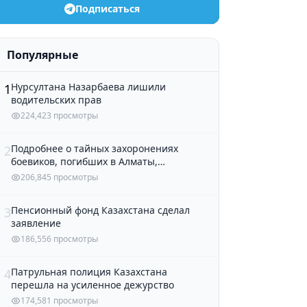
Подписаться
Популярные
Нурсултана Назарбаева лишили
1
водительских прав
224,423 просмотры
Подробнее о тайных захоронениях
2
боевиков, погибших в Алматы,
рассказали в полиции
206,845 просмотры
Пенсионный фонд Казахстана сделал
3
заявление
186,556 просмотры
Патрульная полиция Казахстана
4
перешла на усиленное дежурство
174,581 просмотры