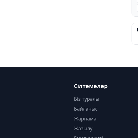
Сілтемелер
Біз туралы
Байланыс
Жарнама
Жазылу