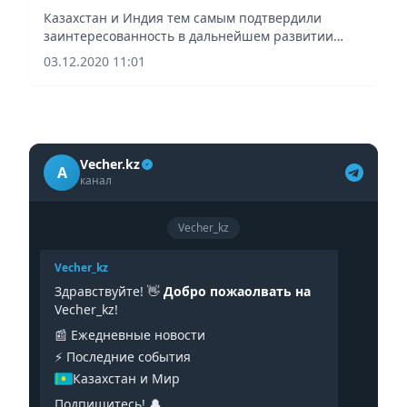
Алматы
Казахстан и Индия тем самым подтвердили
заинтересованность в дальнейшем развитии
укрепления мира и безопасности
03.12.2020 11:01
Vecher.kz
A
канал
Vecher_kz
Vecher_kz
Здравствуйте! 👋
Добро пожаолвать на
Vecher_kz!
📰 Ежедневные новости
⚡️ Последние события
Казахстан и Мир
Подпишитесь! 🔔