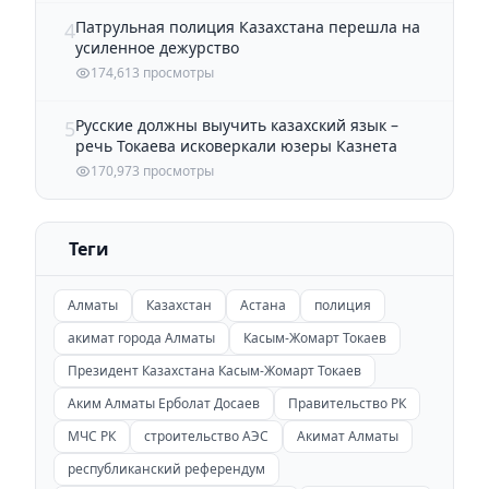
Патрульная полиция Казахстана перешла на
4
усиленное дежурство
174,613 просмотры
Русские должны выучить казахский язык –
5
речь Токаева исковеркали юзеры Казнета
170,973 просмотры
Теги
Алматы
Казахстан
Астана
полиция
акимат города Алматы
Касым-Жомарт Токаев
Президент Казахстана Касым-Жомарт Токаев
Аким Алматы Ерболат Досаев
Правительство РК
МЧС РК
строительство АЭС
Акимат Алматы
республиканский референдум