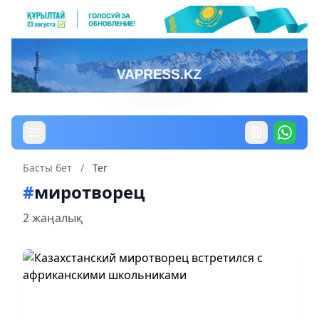
Басты бет
/
Тег
#
миротворец
2 жаңалық