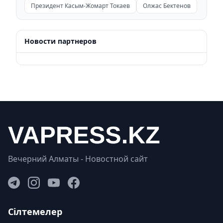
Президент Касым-Жомарт Токаев
Олжас Бектенов
Новости партнеров
Вечерний Алматы - Новостной сайт
Сілтемелер