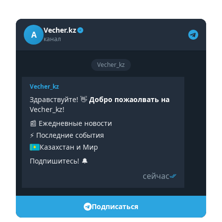
Vecher.kz
A
канал
Vecher_kz
Vecher_kz
Здравствуйте! 👋
Добро пожаолвать на
Vecher_kz!
📰 Ежедневные новости
⚡️ Последние события
Казахстан и Мир
Подпишитесь! 🔔
сейчас
Подписаться