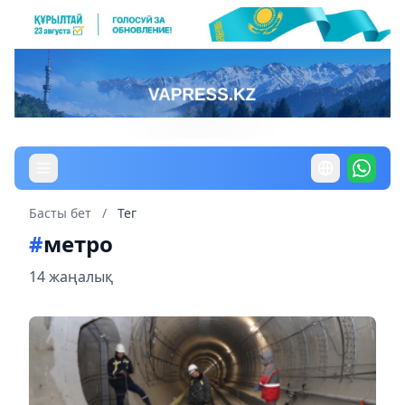
Басты бет
/
Тег
#
метро
14 жаңалық