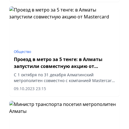
Общество
Проезд в метро за 5 тенге: в Алматы
запустили совместную акцию от
Mastercard
С 1 октября по 31 декабря Алматинский
метрополитен совместно с компанией Mastercard
внедрил в метро проезд за 5 тенге вместо
09.10.2023 23:15
обычных 100 тенге для тех, кто оплачивает через
мобильный телефон. Речь...