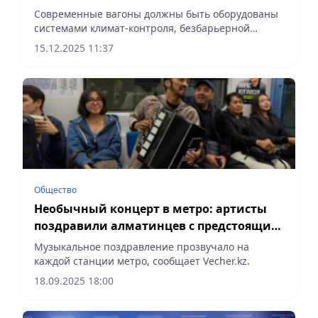
Современные вагоны должны быть оборудованы
системами климат-контроля, безбарьерной
средой, цифровыми системами,
15.12.2025 11:37
сообщает Vecher.kz.
Общество
Необычный концерт в метро: артисты
поздравили алматинцев с предстоящим
Днем города
Музыкальное поздравление прозвучало на
каждой станции метро, сообщает Vecher.kz.
18.09.2025 18:00