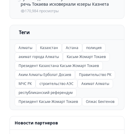
речь Токаева исковеркали юзеры Казнета
170,984 просмотры
Теги
Алматы
Казахстан
Астана
полиция
акимат города Алматы
Касым-Жомарт Токаев
Президент Казахстана Касым-Жомарт Токаев
Аким Алматы Ерболат Досаев
Правительство РК
МЧС РК
строительство АЭС
Акимат Алматы
республиканский референдум
Президент Касым-Жомарт Токаев
Олжас Бектенов
Новости партнеров