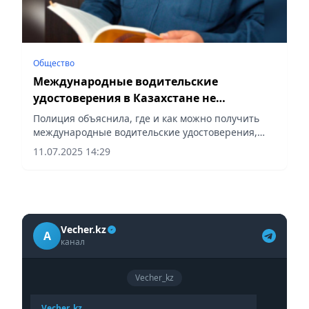
Общество
Международные водительские
удостоверения в Казахстане не
выдаются
Полиция объяснила, где и как можно получить
международные водительские удостоверения,
сообщает Vecher.kz.
11.07.2025 14:29
Vecher.kz
A
канал
Vecher_kz
Vecher_kz