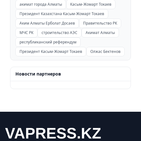
акимат города Алматы
Касым-Жомарт Токаев
Президент Казахстана Касым-Жомарт Токаев
Аким Алматы Ерболат Досаев
Правительство РК
МЧС РК
строительство АЭС
Акимат Алматы
республиканский референдум
Президент Касым-Жомарт Токаев
Олжас Бектенов
Новости партнеров