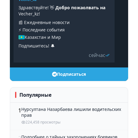
Здравствуйте! 👋
Добро пожаолвать на
Vecher_kz!
📰 Ежедневные новости
⚡️ Последние события
Казахстан и Мир
Подпишитесь! 🔔
сейчас
Подписаться
Популярные
Нурсултана Назарбаева лишили водительских
1
прав
224,458 просмотры
Подробнее о тайных захоронениях боевиков,
2