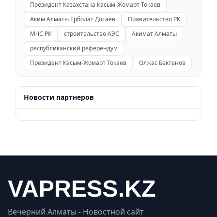
Президент Казахстана Касым-Жомарт Токаев
Аким Алматы Ерболат Досаев
Правительство РК
МЧС РК
строительство АЭС
Акимат Алматы
республиканский референдум
Президент Касым-Жомарт Токаев
Олжас Бектенов
Новости партнеров
Вечерний Алматы - Новостной сайт