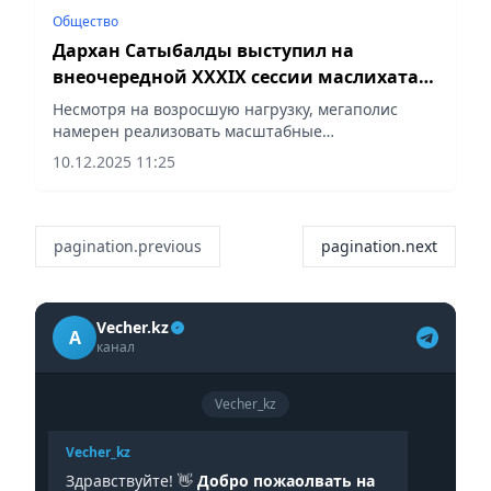
Общество
Дархан Сатыбалды выступил на
внеочередной XXXIX сессии маслихата
города Алматы
Несмотря на возросшую нагрузку, мегаполис
намерен реализовать масштабные
инвестиционные проекты, сообщает Vecher.kz.
10.12.2025 11:25
pagination.previous
pagination.next
Vecher.kz
A
канал
Vecher_kz
Vecher_kz
Здравствуйте! 👋
Добро пожаолвать на