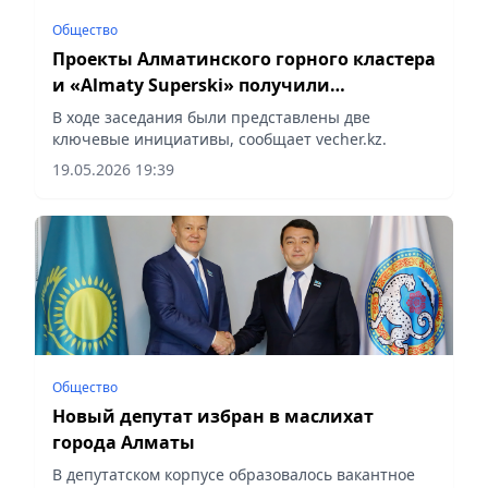
Общество
Проекты Алматинского горного кластера
и «Almaty Superski» получили
поддержку Общественного совета и
В ходе заседания были представлены две
депутатов маслихата города Алматы
ключевые инициативы, сообщает vecher.kz.
19.05.2026 19:39
Общество
Новый депутат избран в маслихат
города Алматы
В депутатском корпусе образовалось вакантное