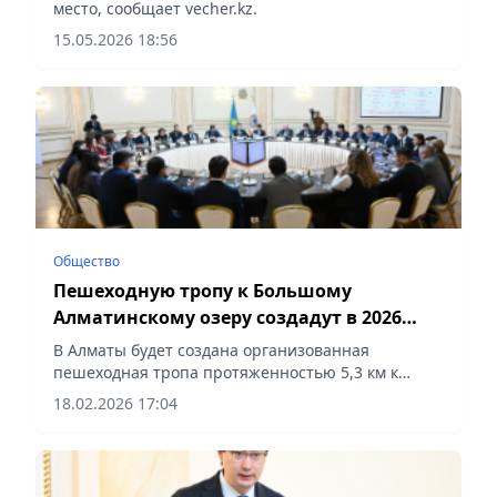
место, сообщает vecher.kz.
15.05.2026 18:56
Общество
Пешеходную тропу к Большому
Алматинскому озеру создадут в 2026
году
В Алматы будет создана организованная
пешеходная тропа протяженностью 5,3 км к
Большому Алматинскому озеру. Об этом сообщил
18.02.2026 17:04
руководитель управления экономики и финансов
города Бауыржан...