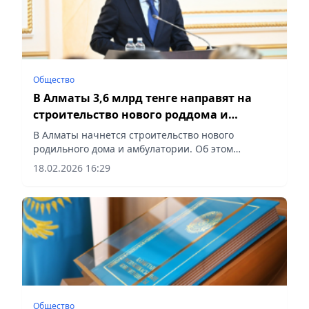
Общество
В Алматы 3,6 млрд тенге направят на
строительство нового роддома и
амбулатории
В Алматы начнется строительство нового
родильного дома и амбулатории. Об этом
сообщил руководитель городского управления
18.02.2026 16:29
экономики и финансов Бауыржан Кудайбергенов
в ходе сессии маслихата.
Общество