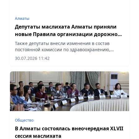
Алматы
Депутаты маслихата Алматы приняли
новые Правила организации дорожного
движения
Также депутаты внесли изменения в состав
постоянной комиссии по здравоохранению,
образованию и занятости, сообщает vapress.kz.
30.07.2026 11:42
Общество
В Алматы состоялась внеочередная XLVII
сессия маслихата