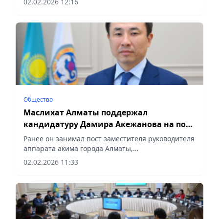
02.02.2026 12:16
Общество
Маслихат Алматы поддержал
кандидатуру Дамира Акежанова на пост
акима Турксибского района
Ранее он занимал пост заместителя руководителя
аппарата акима города Алматы,
сообщает Vecher.kz.
02.02.2026 11:33