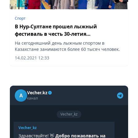
Спорт
В Нур-Султане прошел лыжный
фестиваль в честь 30-летия
независимости РК
На сегодняшний день лыжным спортом в
Казахстане занимаются более 60 тысяч человек.
14.02.2021 12:33
Vecher.kz
A
канал
Vecher_kz
Vecher_kz
Здравствуйте! 👋
Добро пожаолвать на