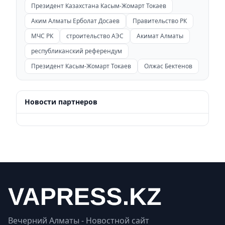
Президент Казахстана Касым-Жомарт Токаев
Аким Алматы Ерболат Досаев
Правительство РК
МЧС РК
строительство АЭС
Акимат Алматы
республиканский референдум
Президент Касым-Жомарт Токаев
Олжас Бектенов
Новости партнеров
Вечерний Алматы - Новостной сайт