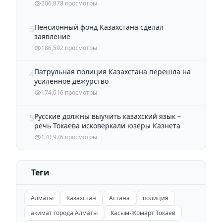
206,878 просмотры
Пенсионный фонд Казахстана сделал
3
заявление
186,592 просмотры
Патрульная полиция Казахстана перешла на
4
усиленное дежурство
174,616 просмотры
Русские должны выучить казахский язык –
5
речь Токаева исковеркали юзеры Казнета
170,976 просмотры
Теги
Алматы
Казахстан
Астана
полиция
акимат города Алматы
Касым-Жомарт Токаев