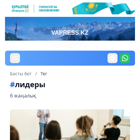
Басты бет
/
Тег
#
лидеры
6 жаңалық