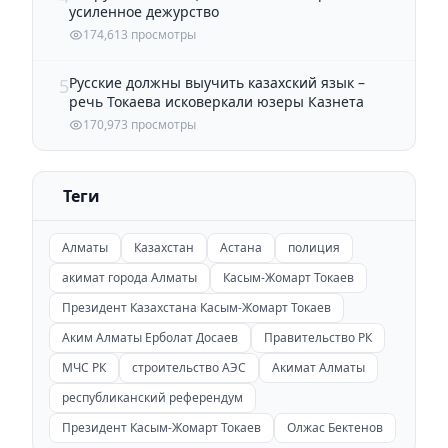
усиленное дежурство
174,613 просмотры
Русские должны выучить казахский язык –
5
речь Токаева исковеркали юзеры Казнета
170,973 просмотры
Теги
Алматы
Казахстан
Астана
полиция
акимат города Алматы
Касым-Жомарт Токаев
Президент Казахстана Касым-Жомарт Токаев
Аким Алматы Ерболат Досаев
Правительство РК
МЧС РК
строительство АЭС
Акимат Алматы
республиканский референдум
Президент Касым-Жомарт Токаев
Олжас Бектенов