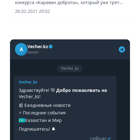
конкурса «Караван доброты», который уже третий
год подряд организуется Фондом Нурсултана
26.02.2021 20:02
Назарбаева и Ассоциацией деловых женщин
Казахстана при поддержке...
Vecher.kz
A
канал
Vecher_kz
Vecher_kz
Здравствуйте! 👋
Добро пожаолвать на
Vecher_kz!
📰 Ежедневные новости
⚡️ Последние события
Казахстан и Мир
Подпишитесь! 🔔
сейчас