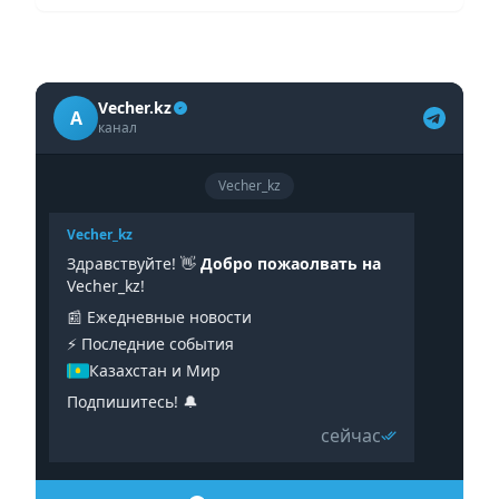
Vecher.kz
A
канал
Vecher_kz
Vecher_kz
Здравствуйте! 👋
Добро пожаолвать на
Vecher_kz!
📰 Ежедневные новости
⚡️ Последние события
Казахстан и Мир
Подпишитесь! 🔔
сейчас