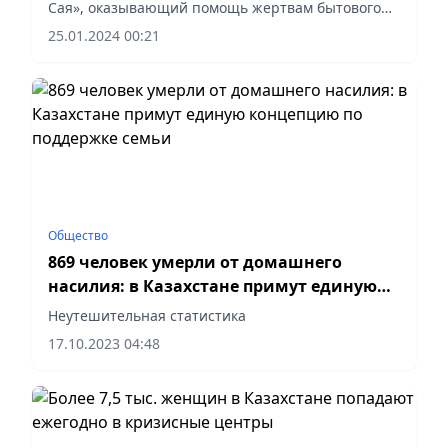
Сая», оказывающий помощь жертвам бытового
насилия. Как рассказали спикеры, в 2023 году в
25.01.2024 00:21
центре нашли поддержку 1980 человек, в 2022
году помощь была...
Общество
869 человек умерли от домашнего
насилия: в Казахстане примут единую
концепцию по поддержке семьи
Неутешительная статистика
17.10.2023 04:48