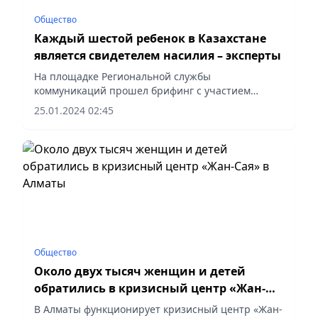
Общество
Каждый шестой ребенок в Казахстане
является свидетелем насилия – эксперты
На площадке Региональной службы
коммуникаций прошел брифинг с участием
представителей кризисного центра города
25.01.2024 02:45
Алматы. Председатель правления объединения
юридических лиц «Союз Кризисных Центров»...
Общество
Около двух тысяч женщин и детей
обратились в кризисный центр «Жан-
Сая» в Алматы
В Алматы функционирует кризисный центр «Жан-