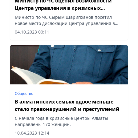
Министр по ЧС оценил возможности
Центра управления в кризисных
ситуациях
Министр по ЧС Сырым Шарипханов посетил
новое место дислокации Центра управления в
кризисных ситуациях МЧС и ознакомился с его
04.10.2023 00:11
деятельностью и основными задачами, а также
«Казавиаспаса».
Общество
В алматинских семьях вдвое меньше
стало правонарушений и преступлений
С начала года в кризисные центры Алматы
направлены 170 женщин.
10.04.2023 12:14