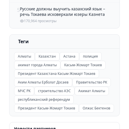
Русские должны выучить казахский язык –
5
речь Токаева исковеркали юзеры Казнета
170,964 просмотры
Теги
Алматы
Казахстан
Астана
полиция
акимат города Алматы
Касым-Жомарт Токаев
Президент Казахстана Касым-Жомарт Токаев
Аким Алматы Ерболат Досаев
Правительство РК
МЧС РК
строительство АЭС
Акимат Алматы
республиканский референдум
Президент Касым-Жомарт Токаев
Олжас Бектенов
Новости партнеров