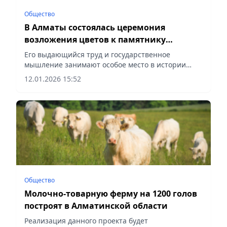
Общество
В Алматы состоялась церемония
возложения цветов к памятнику
Динмухамеда Кунаева в честь 114-летия
Его выдающийся труд и государственное
со дня его рождения
мышление занимают особое место в истории
Казахстана, сообщает Vecher.kz.
12.01.2026 15:52
Общество
Молочно-товарную ферму на 1200 голов
построят в Алматинской области
Реализация данного проекта будет