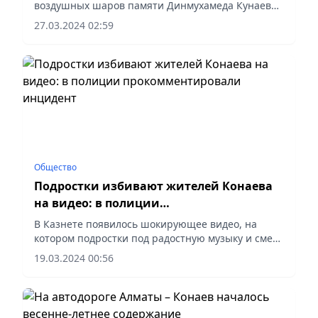
воздушных шаров памяти Динмухамеда Кунаева*
- QONAEV INTERNATIONAL BALLOON
27.03.2024 02:59
FESTIVAL. пройдет 11 и 12 мая на иной локации –
ближе к городу Алматы. Более...
Общество
Подростки избивают жителей Конаева
на видео: в полиции
прокомментировали инцидент
В Казнете появилось шокирующее видео, на
котором подростки под радостную музыку и смех
сверстников избивают людей.
19.03.2024 00:56