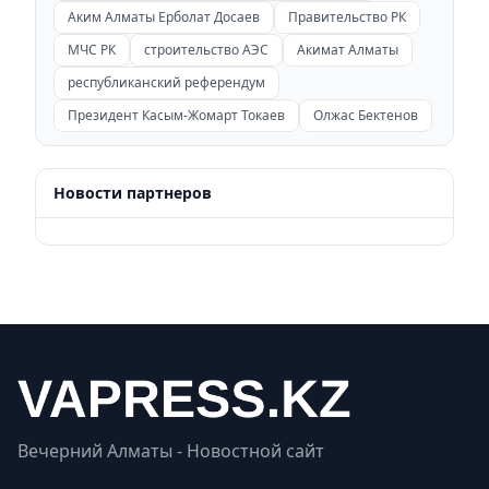
Аким Алматы Ерболат Досаев
Правительство РК
МЧС РК
строительство АЭС
Акимат Алматы
республиканский референдум
Президент Касым-Жомарт Токаев
Олжас Бектенов
Новости партнеров
Вечерний Алматы - Новостной сайт