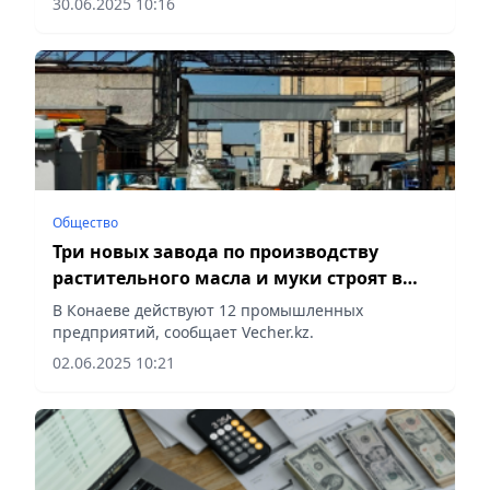
30.06.2025 10:16
диагностическими кабинетами, сообщает
Vecher.kz.
Общество
Три новых завода по производству
растительного масла и муки строят в
Конаеве
В Конаеве действуют 12 промышленных
предприятий, сообщает Vecher.kz.
02.06.2025 10:21