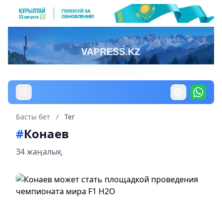
Басты бет
/
Тег
#
Конаев
34 жаңалық