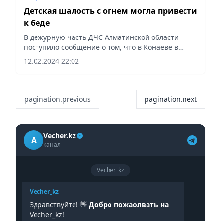
Детская шалость с огнем могла привести
к беде
В дежурную часть ДЧС Алматинской области
поступило сообщение о том, что в Конаеве в
четырехэтажном многоквартирном доме
12.02.2024 22:02
произошло загорание квартиры.
pagination.previous
pagination.next
Vecher.kz
A
канал
Vecher_kz
Vecher_kz
Здравствуйте! 👋
Добро пожаолвать на
Vecher_kz!