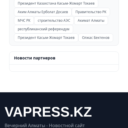
Президент Казахстана Касым-Жомарт Токаев
Аким Алматы Ерболат Досаев
Правительство РК
МЧС РК
строительство АЭС
Акимат Алматы
республиканский референдум
Президент Касым-Жомарт Токаев
Олжас Бектенов
Новости партнеров
Вечерний Алматы - Новостной сайт