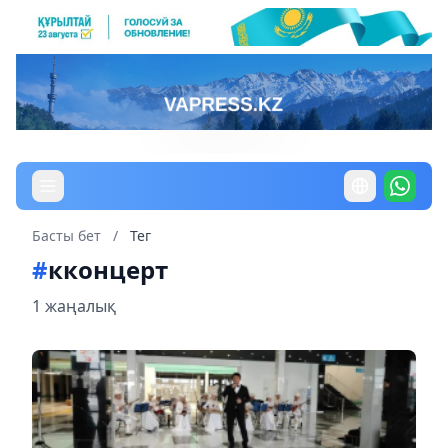
Басты бет
/
Тег
#
кконцерт
1 жаңалық