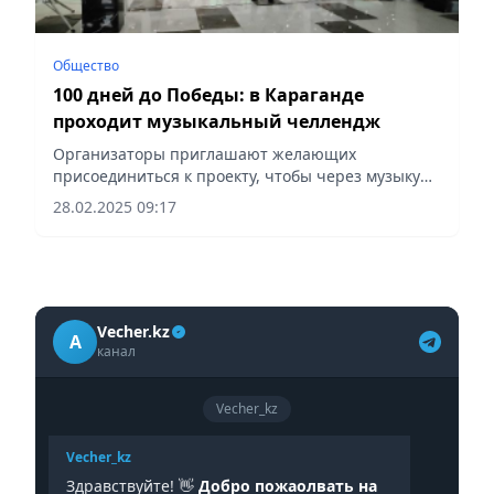
Общество
100 дней до Победы: в Караганде
проходит музыкальный челлендж
Организаторы приглашают желающих
присоединиться к проекту, чтобы через музыку
выразить благодарность ветеранам и напомнить
28.02.2025 09:17
о героических событиях прошлого, сообщает
Vecher.kz.
Vecher.kz
A
канал
Vecher_kz
Vecher_kz
Здравствуйте! 👋
Добро пожаолвать на