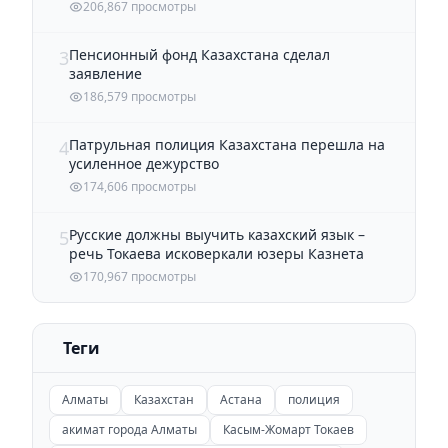
206,867 просмотры
Пенсионный фонд Казахстана сделал
3
заявление
186,579 просмотры
Патрульная полиция Казахстана перешла на
4
усиленное дежурство
174,606 просмотры
Русские должны выучить казахский язык –
5
речь Токаева исковеркали юзеры Казнета
170,967 просмотры
Теги
Алматы
Казахстан
Астана
полиция
акимат города Алматы
Касым-Жомарт Токаев