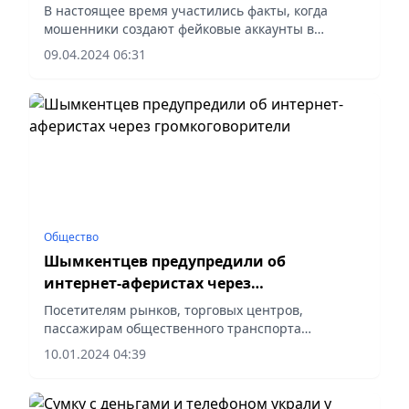
Telegram мошенники
В настоящее время участились факты, когда
мошенники создают фейковые аккаунты в
мессенджерах WhatsApp и Telegram, выставляют
09.04.2024 06:31
фотографии и представляются руководителями
государственных, медицинских...
Общество
Шымкентцев предупредили об
интернет-аферистах через
громкоговорители
Посетителям рынков, торговых центров,
пассажирам общественного транспорта
напомнили о необходимости проявлять
10.01.2024 04:39
бдительность, ни в коем случае и ни под каким
предлогом не сообщать неизвестным свои...