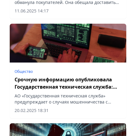
обманула покупателей. Она обещала доставить
теплый пол, но завладела деньгами д оверчивых
11.06.2025 14:17
астанчан, сообщает Vecher.kz.
Общество
Срочную информацию опубликовала
Государственная техническая служба:
мошенники атакуют с номеров +870
АО «Государственная техническая служба»
предупреждает о случаях мошенничества с
использованием номеров, начинающихся на
20.02.2025 18:31
+870, сообщает Vecher.kz.