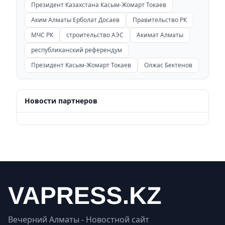
Президент Казахстана Касым-Жомарт Токаев
Аким Алматы Ерболат Досаев
Правительство РК
МЧС РК
строительство АЭС
Акимат Алматы
республиканский референдум
Президент Касым-Жомарт Токаев
Олжас Бектенов
Новости партнеров
Вечерний Алматы - Новостной сайт