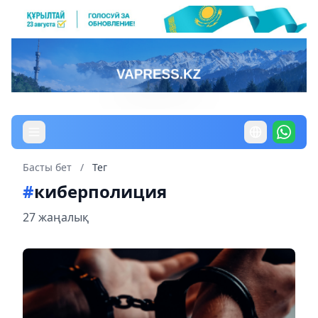
Басты бет
/
Тег
#
киберполиция
27 жаңалық