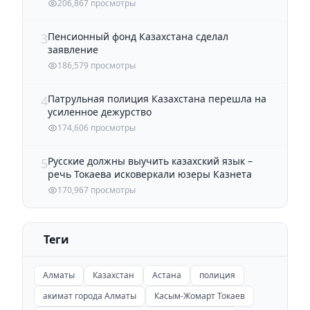
206,867 просмотры
Пенсионный фонд Казахстана сделал
3
заявление
186,579 просмотры
Патрульная полиция Казахстана перешла на
4
усиленное дежурство
174,606 просмотры
Русские должны выучить казахский язык –
5
речь Токаева исковеркали юзеры Казнета
170,967 просмотры
Теги
Алматы
Казахстан
Астана
полиция
акимат города Алматы
Касым-Жомарт Токаев