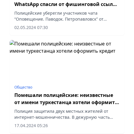
WhatsApp спасли от фишинговой ссылки
полицейские в СКО
Полицейские уберегли участников чата
“Оповещение. Паводок. Петропавловск” от
серьезной опасности, своевременно выявив
02.05.2024 07:30
вредоносную ссылку, сообщает Polisia.kz.
Общество
Помешали полицейские: неизвестные
от имени туркестанца хотели оформить
кредит
Полиция защитила двух местных жителей от
интернет-мошенничества. В дежурную часть
Сайрамского районного управления полиции
17.04.2024 05:26
обратился местный житель с просьбой о помощи.