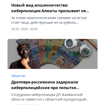
Новый вид мошенничества:
киберполиция Алматы призывает не
"сдавать в аренду" свои ИП и ТОО
За этими мошенническими схемами зачастую
стоят лица, действующие из-за рубежа,
сообщает Vecher.kz.
29.01.2025 10:43
Общество
Дроппера-россиянина задержали
киберполицейские при попытке
покинуть Казахстан
Сотрудники киберполиции ДП Жамбылской
области совместно с областной прокуратурой
задержали 33-летнего гражданина России,