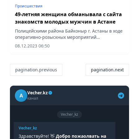
Происшествия
49-летняя женщина обманывала с сайта
знакомств молодых мужчин в Астане
Полицейскими района Байконыр г. Астаны в ходе
оперативно-розыскных мероприятий
установлена 49-летняя жительница
08.12.2023 06:50
Степногорска, которая в интернете обманывала
столичных мужчин.
pagination.previous
pagination.next
Vecher.kz
A
канал
Vecher_kz
Vecher_kz
Здравствуйте! 👋
Добро пожаолвать на