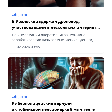
Общество
В Уральске задержан дроповод,
участвовавший в нескольких интернет-
мошенничествах
По информации оперативников, мужчина
зарабатывал так называемые "легкие" деньги,
сообщает Vecher.kz.
11.02.2026 09:45
Общество
Киберполицейские вернули
актюбинской пенсионерке 9 млн тенге