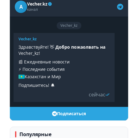
Vecher.kz
A
канал
Vecher_kz
Vecher_kz
Здравствуйте! 👋
Добро пожаолвать на
Vecher_kz!
📰 Ежедневные новости
⚡️ Последние события
Казахстан и Мир
Подпишитесь! 🔔
сейчас
Подписаться
Популярные