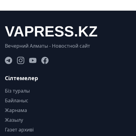
Вечерний Алматы - Новостной сайт
Сілтемелер
Біз туралы
Байланыс
Жарнама
Жазылу
Газет архиві