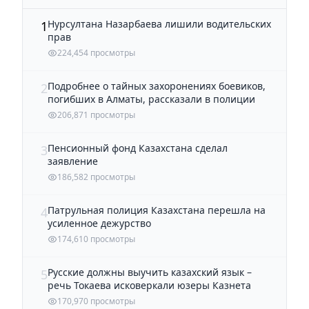
Нурсултана Назарбаева лишили водительских
1
прав
224,454 просмотры
Подробнее о тайных захоронениях боевиков,
2
погибших в Алматы, рассказали в полиции
206,871 просмотры
Пенсионный фонд Казахстана сделал
3
заявление
186,582 просмотры
Патрульная полиция Казахстана перешла на
4
усиленное дежурство
174,610 просмотры
Русские должны выучить казахский язык –
5
речь Токаева исковеркали юзеры Казнета
170,970 просмотры