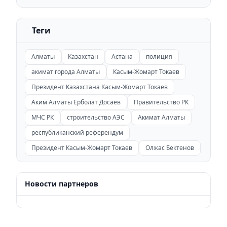
Теги
Алматы
Казахстан
Астана
полиция
акимат города Алматы
Касым-Жомарт Токаев
Президент Казахстана Касым-Жомарт Токаев
Аким Алматы Ерболат Досаев
Правительство РК
МЧС РК
строительство АЭС
Акимат Алматы
республиканский референдум
Президент Касым-Жомарт Токаев
Олжас Бектенов
Новости партнеров