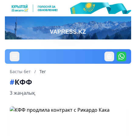
Басты бет
/
Тег
#
КФФ
3 жаңалық