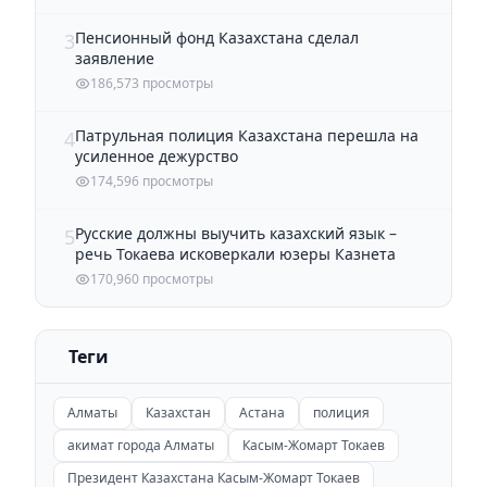
Пенсионный фонд Казахстана сделал
3
заявление
186,573 просмотры
Патрульная полиция Казахстана перешла на
4
усиленное дежурство
174,596 просмотры
Русские должны выучить казахский язык –
5
речь Токаева исковеркали юзеры Казнета
170,960 просмотры
Теги
Алматы
Казахстан
Астана
полиция
акимат города Алматы
Касым-Жомарт Токаев
Президент Казахстана Касым-Жомарт Токаев