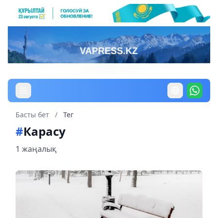
Басты бет
/
Тег
#
Карасу
1 жаңалық