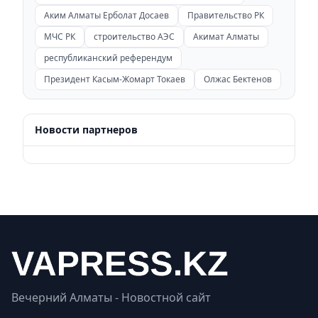
Аким Алматы Ерболат Досаев
Правительство РК
МЧС РК
строительство АЭС
Акимат Алматы
республиканский референдум
Президент Касым-Жомарт Токаев
Олжас Бектенов
Новости партнеров
Вечерний Алматы - Новостной сайт