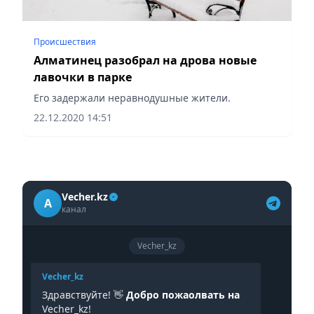
Происшествия
Алматинец разобрал на дрова новые
лавочки в парке
Его задержали неравнодушные жители.
22.12.2020 14:51
Vecher.kz
A
канал
Vecher_kz
Vecher_kz
Здравствуйте! 👋
Добро пожаолвать на
Vecher_kz!