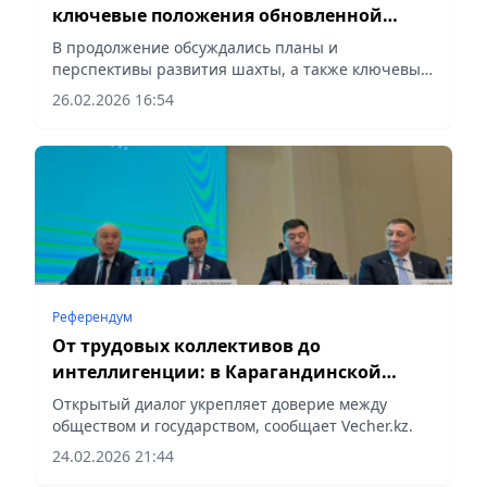
ключевые положения обновленной
Конституции
В продолжение обсуждались планы и
перспективы развития шахты, а также ключевые
задачи на ближайший период,
26.02.2026 16:54
сообщает Vecher.kz.
Референдум
От трудовых коллективов до
интеллигенции: в Карагандинской
области прошел открытый диалог по
Открытый диалог укрепляет доверие между
проекту Конституции
обществом и государством, сообщает Vecher.kz.
24.02.2026 21:44