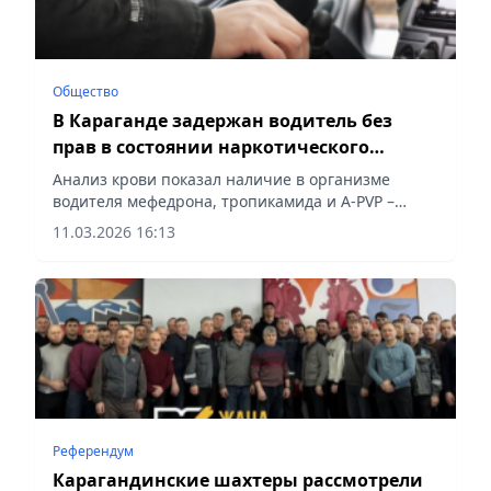
Общество
В Караганде задержан водитель без
прав в состоянии наркотического
опьянения
Анализ крови показал наличие в организме
водителя мефедрона, тропикамида и А-PVP –
опасных психотропных веществ, сообщает
11.03.2026 16:13
Vecher.kz.
Референдум
Карагандинские шахтеры рассмотрели