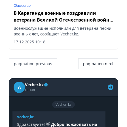
Общество
В Караганде военные поздравили
ветерана Великой Отечественной войны
с вековым юбилеем
Военнослужащие исполнили для ветерана песни
военных лет, сообщает Vecher.kz.
17.12.2025 10:18
pagination.previous
pagination.next
Vecher.kz
A
канал
Vecher_kz
Vecher_kz
Здравствуйте! 👋
Добро пожаолвать на