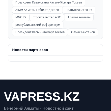
Президент Казахстана Касым-Жомарт Токаев
Аким Алматы Ерболат Досаев
Правительство РК
МЧС РК
строительство АЭС
Акимат Алматы
республиканский референдум
Президент Касым-Жомарт Токаев
Олжас Бектенов
Новости партнеров
Вечерний Алматы - Новостной сайт