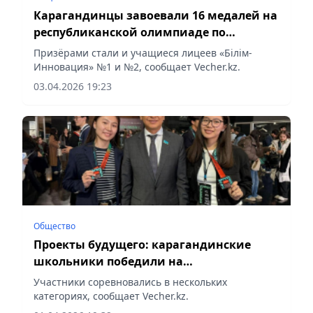
Карагандинцы завоевали 16 медалей на
республиканской олимпиаде по
предметам естественно-
Призёрами стали и учащиеся лицеев «Білім-
математического направления
Инновация» №1 и №2, сообщает Vecher.kz.
03.04.2026 19:23
Общество
Проекты будущего: карагандинские
школьники победили на
международной олимпиаде Infomatrix
Участники соревновались в нескольких
категориях, сообщает Vecher.kz.