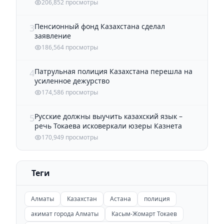
206,852 просмотры
Пенсионный фонд Казахстана сделал
3
заявление
186,564 просмотры
Патрульная полиция Казахстана перешла на
4
усиленное дежурство
174,586 просмотры
Русские должны выучить казахский язык –
5
речь Токаева исковеркали юзеры Казнета
170,949 просмотры
Теги
Алматы
Казахстан
Астана
полиция
акимат города Алматы
Касым-Жомарт Токаев