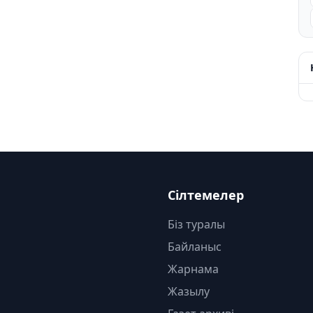
Сілтемелер
Біз туралы
Байланыс
Жарнама
Жазылу