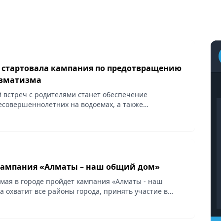
е стартовала кампания по предотвращению
авматизма
 встреч с родителями станет обеспечение
есовершеннолетних на водоемах, а также
ыпадений из окон, сообщает Vecher.kz.
кампания «Алматы – наш общий дом»
8 мая в городе пройдет кампания «Алматы - наш
а охватит все районы города, принять участие в
т каждый житель и гость Алматы.