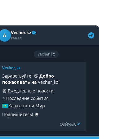
Vecher.kz
A
канал
Vecher_kz
Vecher_kz
Здравствуйте! 👋
Добро
пожаолвать на
Vecher_kz!
📰 Ежедневные новости
⚡️ Последние события
Казахстан и Мир
Подпишитесь! 🔔
сейчас