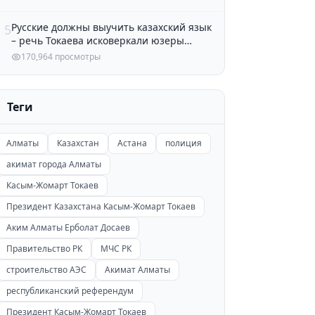
Русские должны выучить казахский язык
5
– речь Токаева исковеркали юзеры
Казнета
170,964 просмотры
Теги
Алматы
Казахстан
Астана
полиция
акимат города Алматы
Касым-Жомарт Токаев
Президент Казахстана Касым-Жомарт Токаев
Аким Алматы Ерболат Досаев
Правительство РК
МЧС РК
строительство АЭС
Акимат Алматы
республиканский референдум
Президент Касым-Жомарт Токаев