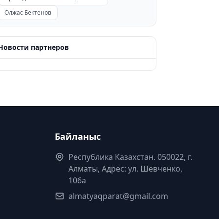
Олжас Бектенов
Новости партнеров
Байланыс
Республика Казахстан. 050022, г.
Алматы, Адрес: ул. Шевченко,
106а
almatyaqparat@gmail.com