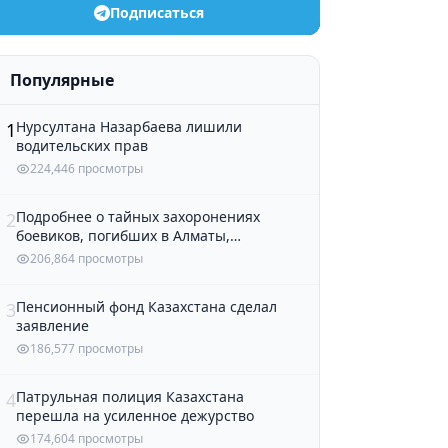
Подписаться
Популярные
Нурсултана Назарбаева лишили
1
водительских прав
224,446 просмотры
Подробнее о тайных захоронениях
2
боевиков, погибших в Алматы,
рассказали в полиции
206,864 просмотры
Пенсионный фонд Казахстана сделал
3
заявление
186,577 просмотры
Патрульная полиция Казахстана
4
перешла на усиленное дежурство
174,604 просмотры