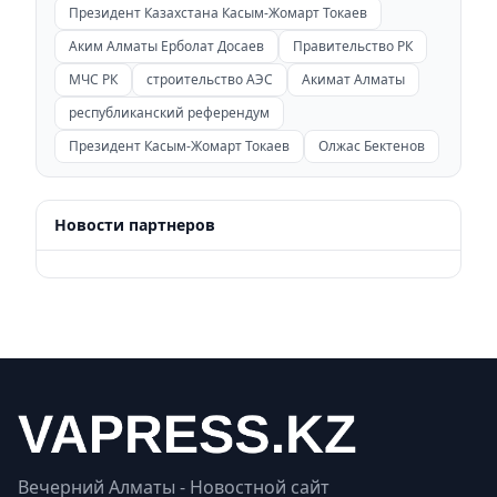
Президент Казахстана Касым-Жомарт Токаев
Аким Алматы Ерболат Досаев
Правительство РК
МЧС РК
строительство АЭС
Акимат Алматы
республиканский референдум
Президент Касым-Жомарт Токаев
Олжас Бектенов
Новости партнеров
Вечерний Алматы - Новостной сайт