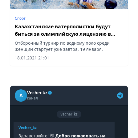
Спорт
Казахстанские ватерполистки будут
биться за олимпийскую лицензию в
Италии
Отборочный турнир по водному поло среди
женщин стартует уже завтра, 19 января.
18.01.2021 21:01
Vecher.kz
A
канал
Vecher_kz
Vecher_kz
Здравствуйте! 👋
Добро пожаолвать на