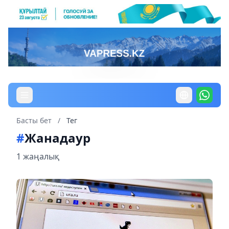
Басты бет
/
Тег
#
Жанадаур
1 жаңалық