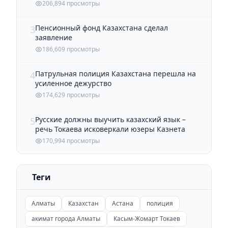
206,894 просмотры
Пенсионный фонд Казахстана сделал
3
заявление
186,609 просмотры
Патрульная полиция Казахстана перешла на
4
усиленное дежурство
174,629 просмотры
Русские должны выучить казахский язык –
5
речь Токаева исковеркали юзеры Казнета
170,994 просмотры
Теги
Алматы
Казахстан
Астана
полиция
акимат города Алматы
Касым-Жомарт Токаев