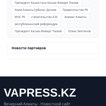
Президент Казахстана Касым-Жомарт Токаев
Аким Алматы Ерболат Досаев
Правительство РК
МЧС РК
строительство АЭС
Акимат Алматы
республиканский референдум
Президент Касым-Жомарт Токаев
Олжас Бектенов
Новости партнеров
Вечерний Алматы - Новостной сайт