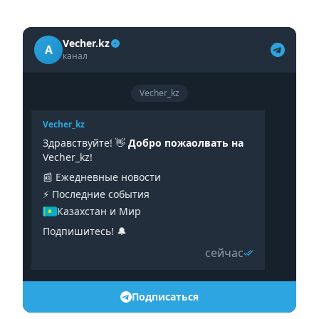
Vecher.kz
A
канал
Vecher_kz
Vecher_kz
Здравствуйте! 👋
Добро пожаолвать на
Vecher_kz!
📰 Ежедневные новости
⚡️ Последние события
Казахстан и Мир
Подпишитесь! 🔔
сейчас
Подписаться