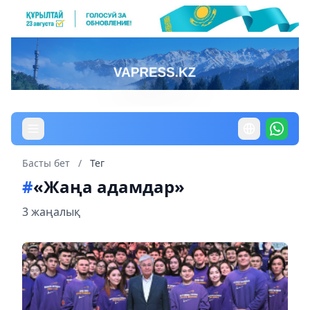
Басты бет
/
Тег
#
«Жаңа адамдар»
3 жаңалық