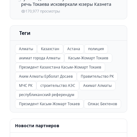
речь Токаева исковеркали юзеры Казнета
170,977 просмотры
Теги
Алматы
Казахстан
Астана
полиция
акимат города Алматы
Касым-Жомарт Токаев
Президент Казахстана Касым-Жомарт Токаев
Аким Алматы Ерболат Досаев
Правительство РК
МЧС РК
строительство АЭС
Акимат Алматы
республиканский референдум
Президент Касым-Жомарт Токаев
Олжас Бектенов
Новости партнеров