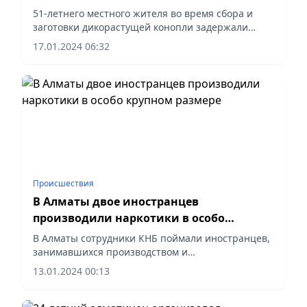
Жамбылской области
51-летнего местного жителя во время сбора и
заготовки дикорастущей конопли задержали
полицейские в предпесковой зоне близ села
17.01.2024 06:32
Татти Меркенского района Жамбылской области.
Происшествия
В Алматы двое иностранцев
производили наркотики в особо
крупном размере
В Алматы сотрудники КНБ поймали иностранцев,
занимавшихся производством и
распространением синтетических наркотиков в
13.01.2024 00:13
особо крупном размере.