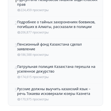
1
прав
224,459 просмотры
Подробнее о тайных захоронениях боевиков,
2
погибших в Алматы, рассказали в полиции
206,877 просмотры
Пенсионный фонд Казахстана сделал
3
заявление
186,588 просмотры
Патрульная полиция Казахстана перешла на
4
усиленное дежурство
174,615 просмотры
Русские должны выучить казахский язык –
5
речь Токаева исковеркали юзеры Казнета
170,975 просмотры