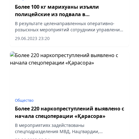
Более 100 кг марихуаны изъяли
полицейские из подвала в
Петропавловске
В результате целенаправленных оперативно-
розыскных мероприятий сотрудники управления
по противодействию наркопреступности ДП СКО
29.06.2023 23:20
задержали двух жителей Петропавловска 36 и 48
лет. У одного из них...
Общество
Более 220 наркопреступлений выявлено с
начала спецоперации «Қарасора»
В мероприятиях задействованы
спецподразделения МВД, Нацгвардии,
Минобороны. С прошлого года активно