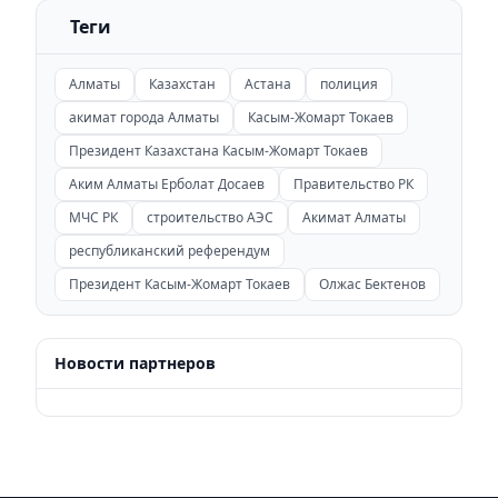
Теги
Алматы
Казахстан
Астана
полиция
акимат города Алматы
Касым-Жомарт Токаев
Президент Казахстана Касым-Жомарт Токаев
Аким Алматы Ерболат Досаев
Правительство РК
МЧС РК
строительство АЭС
Акимат Алматы
республиканский референдум
Президент Касым-Жомарт Токаев
Олжас Бектенов
Новости партнеров