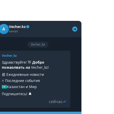
Vecher.kz
A
канал
Vecher_kz
Vecher_kz
Здравствуйте! 👋
Добро
пожаолвать на
Vecher_kz!
📰 Ежедневные новости
⚡️ Последние события
Казахстан и Мир
Подпишитесь! 🔔
сейчас