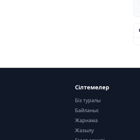
Сілтемелер
Біз туралы
Байланыс
Жарнама
Жазылу