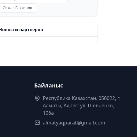
Олжас Бектенов
Новости партнеров
Байланыс
Республика Казахстан. 050022, г.
Алматы, Адрес: ул. Шевченко,
106а
almatyaqparat@gmail.com