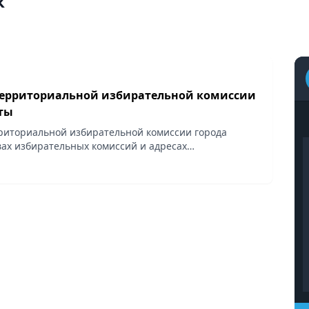
к
ерриториальной избирательной комиссии
ты
риториальной избирательной комиссии города
вах избирательных комиссий и адресах
участков на выборах депутатов Мажилиса
ублики Казахстан и...