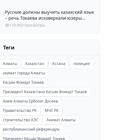
Русские должны выучить казахский язык
5
– речь Токаева исковеркали юзеры
Казнета
170,960 просмотры
Теги
Алматы
Казахстан
Астана
полиция
акимат города Алматы
Касым-Жомарт Токаев
Президент Казахстана Касым-Жомарт Токаев
Аким Алматы Ерболат Досаев
Правительство РК
МЧС РК
строительство АЭС
Акимат Алматы
республиканский референдум
Президент Касым-Жомарт Токаев