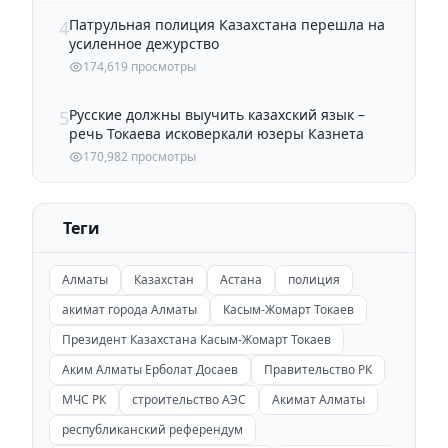
Патрульная полиция Казахстана перешла на
4
усиленное дежурство
174,619 просмотры
Русские должны выучить казахский язык –
5
речь Токаева исковеркали юзеры Казнета
170,982 просмотры
Теги
Алматы
Казахстан
Астана
полиция
акимат города Алматы
Касым-Жомарт Токаев
Президент Казахстана Касым-Жомарт Токаев
Аким Алматы Ерболат Досаев
Правительство РК
МЧС РК
строительство АЭС
Акимат Алматы
республиканский референдум