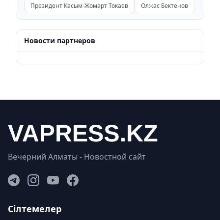
Президент Касым-Жомарт Токаев
Олжас Бектенов
Новости партнеров
Вечерний Алматы - Новостной сайт
Сілтемелер