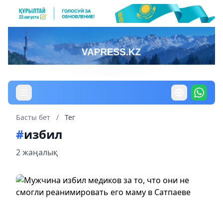
Басты бет
/
Тег
#
избил
2 жаңалық