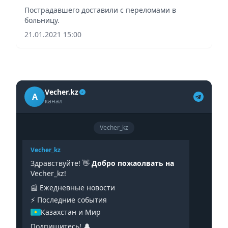
Пострадавшего доставили с переломами в
больницу.
21.01.2021 15:00
Vecher.kz
A
канал
Vecher_kz
Vecher_kz
Здравствуйте! 👋
Добро пожаолвать на
Vecher_kz!
📰 Ежедневные новости
⚡️ Последние события
Казахстан и Мир
Подпишитесь! 🔔