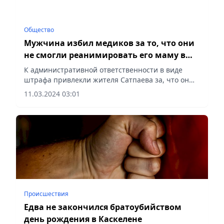
Общество
Мужчина избил медиков за то, что они
не смогли реанимировать его маму в
Сатпаеве
К административной ответственности в виде
штрафа привлекли жителя Сатпаева за, что он
избил фельдшера скорой помощи, сообщает
11.03.2024 03:01
Patriotnews.kz.
Происшествия
Едва не закончился братоубийством
день рождения в Каскелене