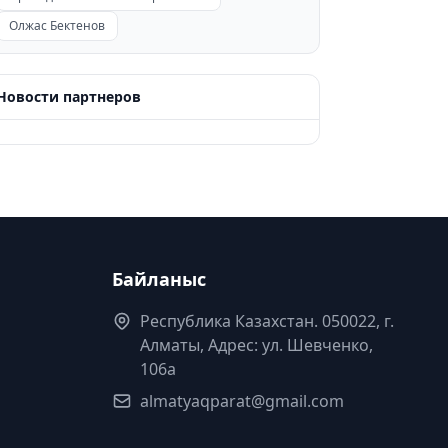
Олжас Бектенов
Новости партнеров
Байланыс
Республика Казахстан. 050022, г.
Алматы, Адрес: ул. Шевченко,
106а
almatyaqparat@gmail.com