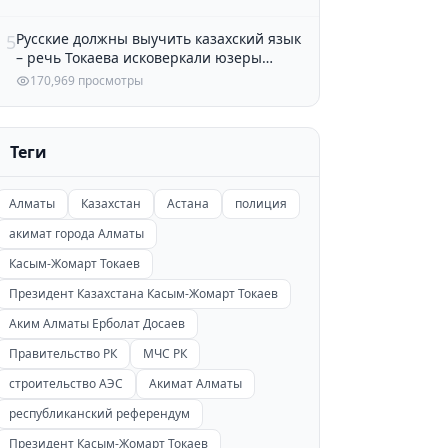
Русские должны выучить казахский язык
5
– речь Токаева исковеркали юзеры
Казнета
170,969 просмотры
Теги
Алматы
Казахстан
Астана
полиция
акимат города Алматы
Касым-Жомарт Токаев
Президент Казахстана Касым-Жомарт Токаев
Аким Алматы Ерболат Досаев
Правительство РК
МЧС РК
строительство АЭС
Акимат Алматы
республиканский референдум
Президент Касым-Жомарт Токаев