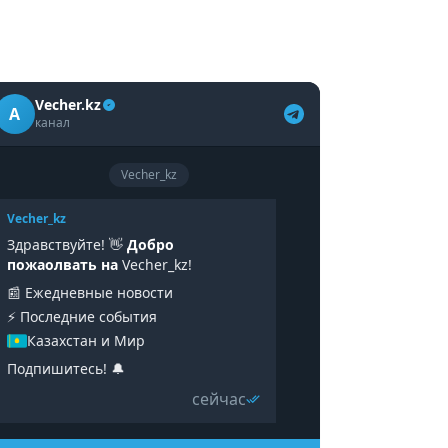
Vecher.kz
A
канал
Vecher_kz
Vecher_kz
Здравствуйте! 👋
Добро
пожаолвать на
Vecher_kz!
📰 Ежедневные новости
⚡️ Последние события
Казахстан и Мир
Подпишитесь! 🔔
сейчас