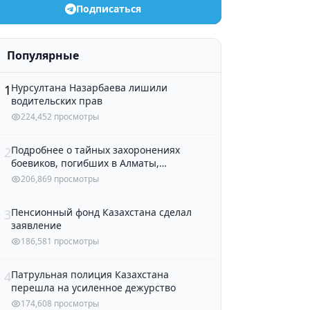
Подписаться
Популярные
Нурсултана Назарбаева лишили
1
водительских прав
224,452 просмотры
Подробнее о тайных захоронениях
2
боевиков, погибших в Алматы,
рассказали в полиции
206,869 просмотры
Пенсионный фонд Казахстана сделал
3
заявление
186,581 просмотры
Патрульная полиция Казахстана
4
перешла на усиленное дежурство
174,608 просмотры