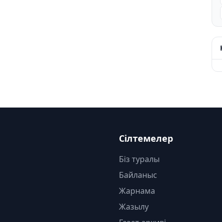
Сілтемелер
Біз туралы
Байланыс
Жарнама
Жазылу