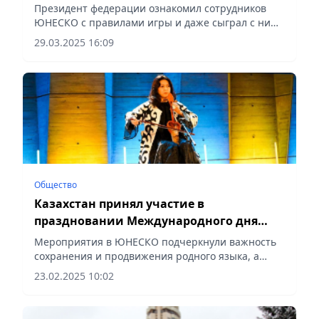
тогызкумалак
Президент федерации ознакомил сотрудников
ЮНЕСКО с правилами игры и даже сыграл с ними
одну партию, сообщает Vecher.kz.
29.03.2025 16:09
Общество
Казахстан принял участие в
праздновании Международного дня
родного языка в штаб-квартире ЮНЕСКО
Мероприятия в ЮНЕСКО подчеркнули важность
сохранения и продвижения родного языка, а
также культурного многообразия, сообщает
23.02.2025 10:02
Vecher.kz.