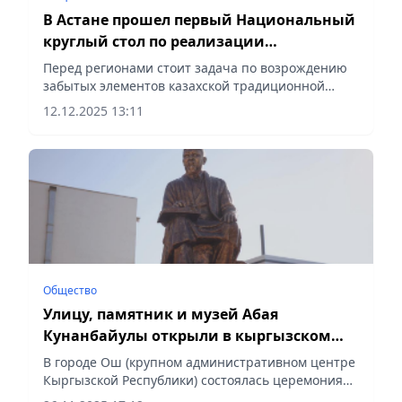
В Астане прошел первый Национальный
круглый стол по реализации
технического гранта ЮНЕСКО
Перед регионами стоит задача по возрождению
забытых элементов казахской традиционной
культуры и внедрению современных методов их
12.12.2025 13:11
популяризации, сообщает Vecher.kz.
Общество
Улицу, памятник и музей Абая
Кунанбайулы открыли в кыргызском
городе Ош
В городе Ош (крупном административном центре
Кыргызской Республики) состоялась церемония
открытия улицы, памятника и музея,