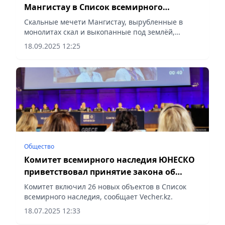
Мангистау в Список всемирного
наследия ЮНЕСКО – на личном контроле
Скальные мечети Мангистау, вырубленные в
Президента
монолитах скал и выкопанные под землёй,
являются центром притяжения паломников и
18.09.2025 12:25
туристов, сообщает Vecher.kz.
Общество
Комитет всемирного наследия ЮНЕСКО
приветствовал принятие закона об
особом статусе Туркестана
Комитет включил 26 новых объектов в Список
всемирного наследия, сообщает Vecher.kz.
18.07.2025 12:33