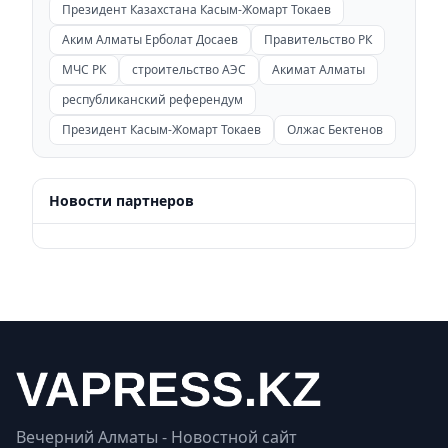
Президент Казахстана Касым-Жомарт Токаев
Аким Алматы Ерболат Досаев
Правительство РК
МЧС РК
строительство АЭС
Акимат Алматы
республиканский референдум
Президент Касым-Жомарт Токаев
Олжас Бектенов
Новости партнеров
Вечерний Алматы - Новостной сайт