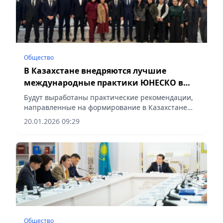
Общество
В Казахстане внедряются лучшие
международные практики ЮНЕСКО в
сфере искусственного интеллекта
Будут выработаны практические рекомендации,
направленные на формирование в Казахстане
человекоцентричной экосистемы ИИ, сообщает
20.01.2026 09:29
Vecher.kz.
Общество