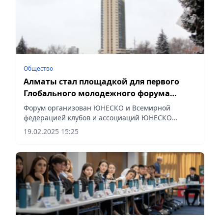
Общество
Алматы стал площадкой для первого
Глобального молодежного форума
ЮНЕСКО
Форум организован ЮНЕСКО и Всемирной
федерацией клубов и ассоциаций ЮНЕСКО
(WFUCA) при поддержке Казахстанской
19.02.2025 15:25
национальной федерации клубов ЮНЕСКО,
национальных комиссий по делам ЮНЕСКО...