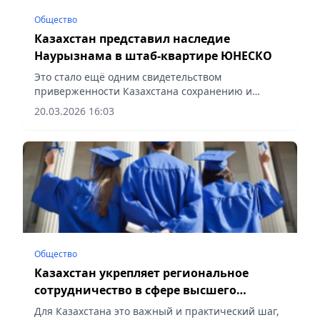
Общество
Казахстан представил наследие
Наурызнама в штаб-квартире ЮНЕСКО
Это стало ещё одним свидетельством
приверженности Казахстана сохранению и
продвижению нематериального культурного
20.03.2026 16:03
наследия, сообщает Vecher.kz.
Общество
Казахстан укрепляет региональное
сотрудничество в сфере высшего
образования посредством ратификации
Для Казахстана это важный и практический шаг,