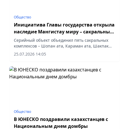
Общество
Инициатива Главы государства открыла
наследие Мангистау миру – сакральные
объекты Казахстана вошли в список
Серийный объект объединил пять сакральных
ЮНЕСКО
комплексов – Шопан ата, Караман ата, Шакпак
ата, Султан эпе и Бекет ата, сообщает vapress.kz.
25.07.2026 14:05
Общество
В ЮНЕСКО поздравили казахстанцев с
Национальным днем домбры