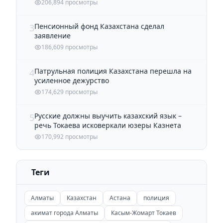
206,894 просмотры
Пенсионный фонд Казахстана сделал
3
заявление
186,609 просмотры
Патрульная полиция Казахстана перешла на
4
усиленное дежурство
174,629 просмотры
Русские должны выучить казахский язык –
5
речь Токаева исковеркали юзеры Казнета
170,992 просмотры
Теги
Алматы
Казахстан
Астана
полиция
акимат города Алматы
Касым-Жомарт Токаев