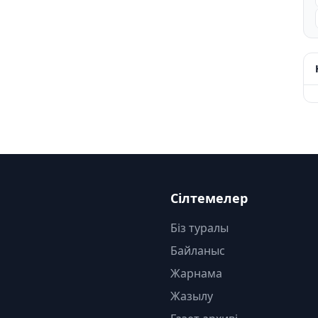
Сілтемелер
Біз туралы
Байланыс
Жарнама
Жазылу