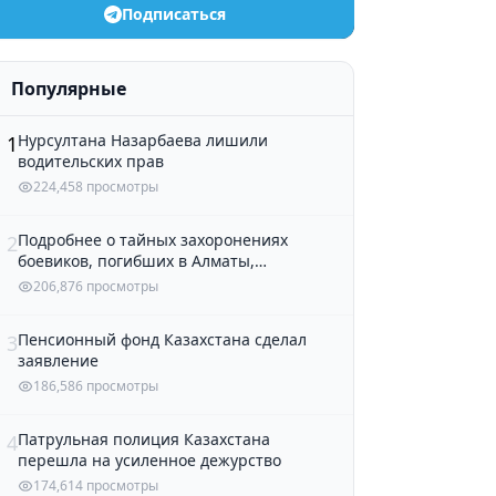
Подписаться
Популярные
Нурсултана Назарбаева лишили
1
водительских прав
224,458 просмотры
Подробнее о тайных захоронениях
2
боевиков, погибших в Алматы,
рассказали в полиции
206,876 просмотры
Пенсионный фонд Казахстана сделал
3
заявление
186,586 просмотры
Патрульная полиция Казахстана
4
перешла на усиленное дежурство
174,614 просмотры