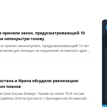
а приняли закон, предусматривающий 10
за непокрытую голову
а принял законопроект, предусматривающий 10 лет
ючения для женщин за нарушение исламского дресс-
ская служба BBC.
хстана и Ирана обсудили реализацию
их планов
хстана Касым-Жомарт Токаев на полях 78-й сессии
самблеи ООН встретился с Президентом Исламской
н Ибрахимом Раиси, сообщает пресс-служба Акорды