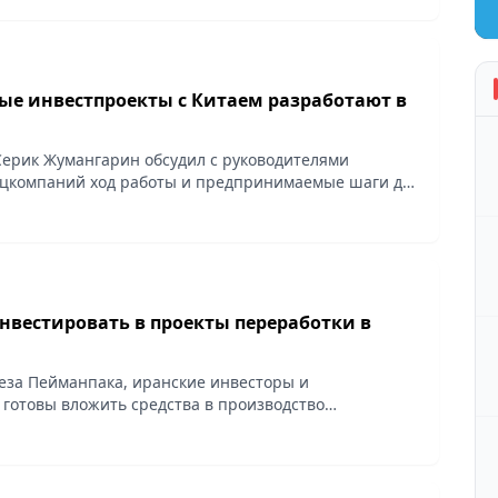
ые инвестпроекты с Китаем разработают в
ерик Жумангарин обсудил с руководителями
ацкомпаний ход работы и предпринимаемые шаги для
и сотрудничества со странами, открывающими
ыта...
нвестировать в проекты переработки в
еза Пейманпака, иранские инвесторы и
готовы вложить средства в производство
препаратов, строительство завода по производству
тов,...