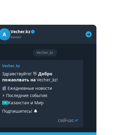
Vecher.kz
A
канал
Vecher_kz
Vecher_kz
Здравствуйте! 👋
Добро
пожаолвать на
Vecher_kz!
📰 Ежедневные новости
⚡️ Последние события
Казахстан и Мир
Подпишитесь! 🔔
сейчас