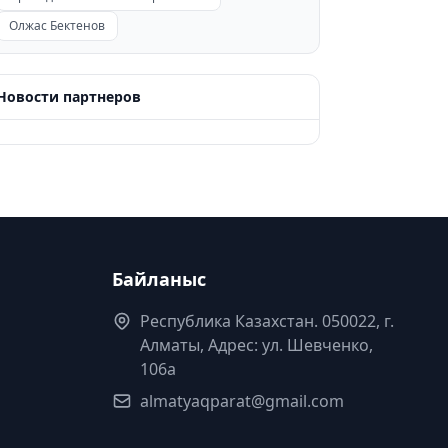
Олжас Бектенов
Новости партнеров
Байланыс
Республика Казахстан. 050022, г.
Алматы, Адрес: ул. Шевченко,
106а
almatyaqparat@gmail.com