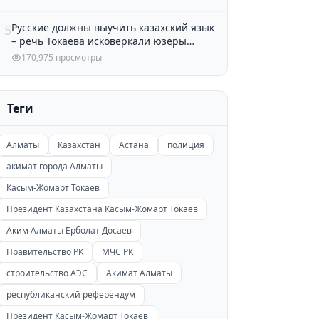
Русские должны выучить казахский язык
5
– речь Токаева исковеркали юзеры
Казнета
170,975 просмотры
Теги
Алматы
Казахстан
Астана
полиция
акимат города Алматы
Касым-Жомарт Токаев
Президент Казахстана Касым-Жомарт Токаев
Аким Алматы Ерболат Досаев
Правительство РК
МЧС РК
строительство АЭС
Акимат Алматы
республиканский референдум
Президент Касым-Жомарт Токаев