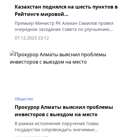
Казахстан поднялся на шесть пунктов в
Рейтинге мировой
конкурентоспособности IMD и занял 37-е
Премьер-Министр РК Алихан Смаилов провел
место
очередное заседание Совета по улучшению
инвестиционного климата с участием
07.12.2023 23:12
руководителей центральных госорганов, а также
представителей дипломатического...
Общество
Прокурор Алматы выяснил проблемы
инвесторов с выездом на место
В рамках исполнения поручения Главы
государства сопровождать значимые
инвестиционные проекты прокурор Алматы