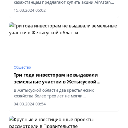
казахстанцам предлагают купить акции AirAstana
на 75 тыс. тенге, сообщает stopfake.kz.
15.03.2024 05:02
Общество
Три года инвесторам не выдавали
земельные участки в Жетысуской
области
В Жетысуской области два крестьянских
хозяйства более трех лет не могли
получить земельные участки для строительства
04.03.2024 00:54
откормочной площадки и разведения
сельскохозяйственных животных.