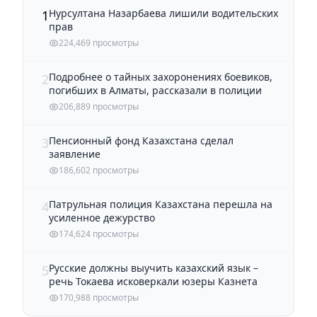
Нурсултана Назарбаева лишили водительских
1
прав
224,469 просмотры
Подробнее о тайных захоронениях боевиков,
2
погибших в Алматы, рассказали в полиции
206,889 просмотры
Пенсионный фонд Казахстана сделал
3
заявление
186,602 просмотры
Патрульная полиция Казахстана перешла на
4
усиленное дежурство
174,624 просмотры
Русские должны выучить казахский язык –
5
речь Токаева исковеркали юзеры Казнета
170,988 просмотры