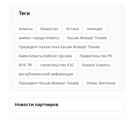
Теги
Алматы
Казахстан
Астана
полиция
акимат города Алматы
Касым-Жомарт Токаев
Президент Казахстана Касым-Жомарт Токаев
Аким Алматы Ерболат Досаев
Правительство РК
МЧС РК
строительство АЭС
Акимат Алматы
республиканский референдум
Президент Касым-Жомарт Токаев
Олжас Бектенов
Новости партнеров