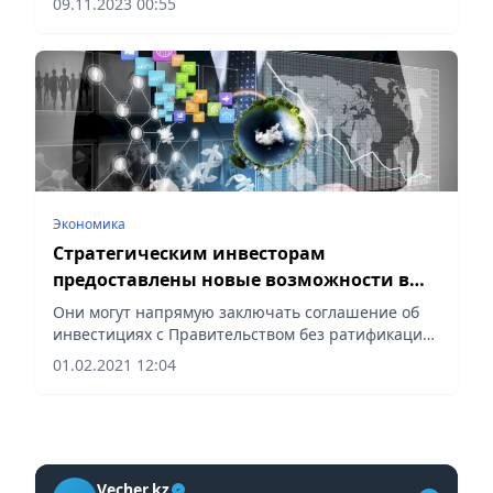
09.11.2023 00:55
Серик Карипбеков выехал в Индустриальную
зону и на месте выяснял проблемы, с которыми...
Экономика
Стратегическим инвесторам
предоставлены новые возможности в
Казахстане
Они могут напрямую заключать соглашение об
инвестициях с Правительством без ратификации
в Парламенте.
01.02.2021 12:04
Vecher.kz