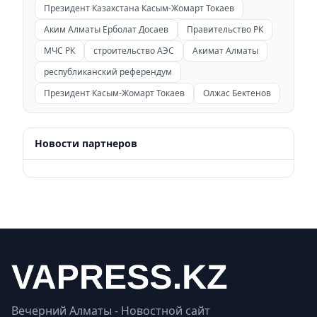
Президент Казахстана Касым-Жомарт Токаев
Аким Алматы Ерболат Досаев
Правительство РК
МЧС РК
строительство АЭС
Акимат Алматы
республиканский референдум
Президент Касым-Жомарт Токаев
Олжас Бектенов
Новости партнеров
Вечерний Алматы - Новостной сайт