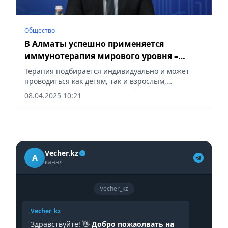
Общество
В Алматы успешно применяется
иммунотерапия мирового уровня –
эксперт
Терапия подбирается индивидуально и может
проводиться как детям, так и взрослым,
сообщает Vecher.kz.
08.04.2025 10:21
Vecher.kz
A
канал
Vecher_kz
Vecher_kz
Здравствуйте! 👋
Добро пожаолвать на