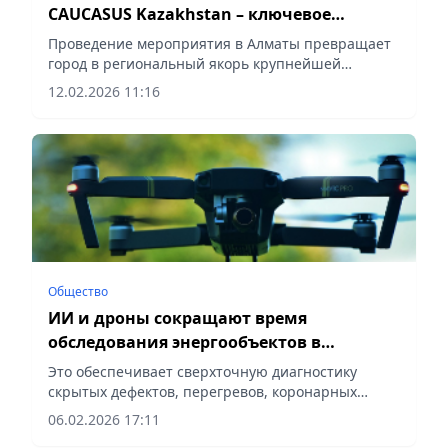
CAUCASUS Kazakhstan – ключевое
событие года в сфере цифровизации и
Проведение мероприятия в Алматы превращает
ИИ
город в региональный якорь крупнейшей
глобальной сети GITEX, сообщает Vecher.kz.
12.02.2026 11:16
Общество
ИИ и дроны сокращают время
обследования энергообъектов в
Казахстане
Это обеспечивает сверхточную диагностику
скрытых дефектов, перегревов, коронарных
разрядов, сообщает Vecher.kz.
06.02.2026 17:11