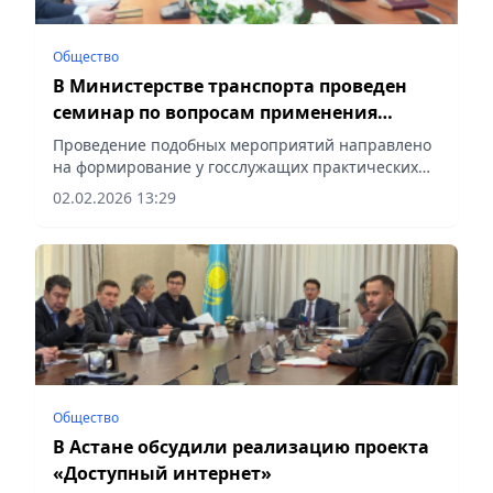
Общество
В Министерстве транспорта проведен
семинар по вопросам применения
искусственного интеллекта
Проведение подобных мероприятий направлено
на формирование у госслужащих практических
навыков использования инструментов ИИ,
02.02.2026 13:29
сообщает Vecher.kz.
Общество
В Астане обсудили реализацию проекта
«Доступный интернет»