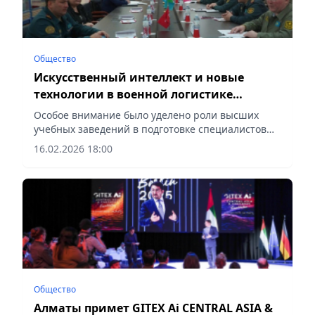
Общество
Искусственный интеллект и новые
технологии в военной логистике
обсудили в Нархозе
Особое внимание было уделено роли высших
учебных заведений в подготовке специалистов
для тылового обеспечения и управления тылом,
16.02.2026 18:00
сообщает Vecher.kz.
Общество
Алматы примет GITEX Ai CENTRAL ASIA &