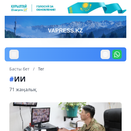
Басты бет
/
Тег
#
ИИ
71 жаңалық