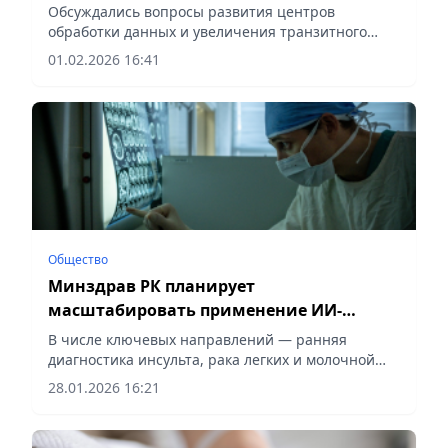
Обсуждались вопросы развития центров
обработки данных и увеличения транзитного
потенциала страны, сообщает Vecher.kz.
01.02.2026 16:41
Общество
Минздрав РК планирует
масштабировать применение ИИ-
сервисов для диагностики инсульта и
В числе ключевых направлений — ранняя
онкозаболеваний
диагностика инсульта, рака легких и молочной
железы, сообщает Vecher.kz.
28.01.2026 16:21