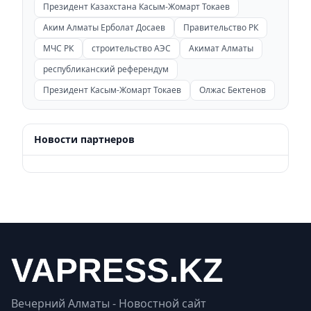
Президент Казахстана Касым-Жомарт Токаев
Аким Алматы Ерболат Досаев
Правительство РК
МЧС РК
строительство АЭС
Акимат Алматы
республиканский референдум
Президент Касым-Жомарт Токаев
Олжас Бектенов
Новости партнеров
Вечерний Алматы - Новостной сайт