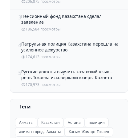
206,875 просмотры
Пенсионный фонд Казахстана сделал
3
заявление
186,584 просмотры
Патрульная полиция Казахстана перешла на
4
усиленное дежурство
174,613 просмотры
Русские должны выучить казахский язык –
5
речь Токаева исковеркали юзеры Казнета
170,973 просмотры
Теги
Алматы
Казахстан
Астана
полиция
акимат города Алматы
Касым-Жомарт Токаев