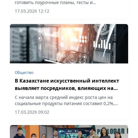
готовить поурочные планы, тесты и
практические кейсы, сообщает Vecher.kz.
17.03.2026 12:12
Общество
В Казахстане искусственный интеллект
выявляет посредников, влияющих на
рост цен на социальные продукты
С начала марта средний индекс роста цен на
социальные продукты питания составил 0,2%,
сообщает Vecher.kz.
17.03.2026 09:02