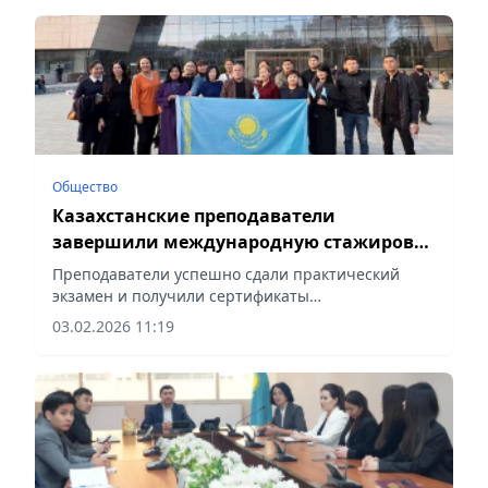
Общество
Казахстанские преподаватели
завершили международную стажировку
по ИИ в Китае
Преподаватели успешно сдали практический
экзамен и получили сертификаты
международного образца, сообщает Vecher.kz.
03.02.2026 11:19