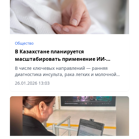
Общество
В Казахстане планируется
масштабировать применение ИИ-
сервисов для диагностики инсульта и
В числе ключевых направлений — ранняя
онкозаболеваний
диагностика инсульта, рака легких и молочной
железы, сообщает Vecher.kz.
26.01.2026 13:03