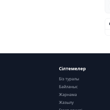
Сілтемелер
Біз туралы
Байланыс
Жарнама
Жазылу