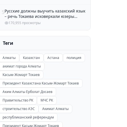
Русские должны выучить казахский язык
5
– речь Токаева исковеркали юзеры
Казнета
170,955 просмотры
Теги
Алматы
Казахстан
Астана
полиция
акимат города Алматы
Касым-Жомарт Токаев
Президент Казахстана Касым-Жомарт Токаев
Аким Алматы Ерболат Досаев
Правительство РК
МЧС РК
строительство АЭС
Акимат Алматы
республиканский референдум
Президент Касым-Жомарт Токаев