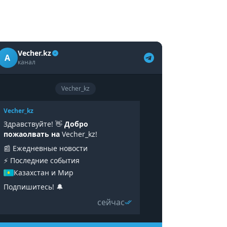
Vecher.kz
A
канал
Vecher_kz
Vecher_kz
Здравствуйте! 👋
Добро
пожаолвать на
Vecher_kz!
📰 Ежедневные новости
⚡️ Последние события
Казахстан и Мир
Подпишитесь! 🔔
сейчас