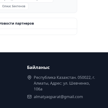
Олжас Бектенов
Новости партнеров
Байланыс
Республика Казахстан. 050022, г.
Алматы, Адрес: ул. Шевченко,
106а
almatyaqparat@gmail.com