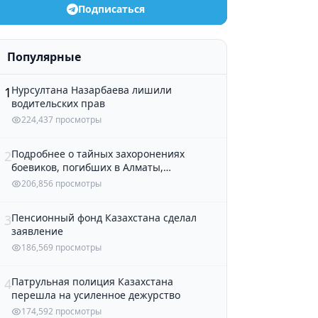
Подписаться
Популярные
Нурсултана Назарбаева лишили
1
водительских прав
224,437 просмотры
Подробнее о тайных захоронениях
2
боевиков, погибших в Алматы,
рассказали в полиции
206,856 просмотры
Пенсионный фонд Казахстана сделал
3
заявление
186,569 просмотры
Патрульная полиция Казахстана
4
перешла на усиленное дежурство
174,592 просмотры