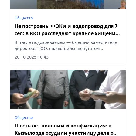
Общество
Не построены ФОКи и водопровод для 7
сел: в ВКО расследуют крупное хищение
бюджета
В числе подозреваемых — бывший заместитель
директора ТОО, являющийся депутатом
маслихата Курчумского района,
20.10.2025 10:43
сообщает Vecher.kz.
Общество
Шесть лет колонии и конфискация: в
Кызылорде осудили участницу дела о