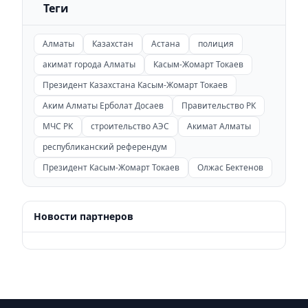
Теги
Алматы
Казахстан
Астана
полиция
акимат города Алматы
Касым-Жомарт Токаев
Президент Казахстана Касым-Жомарт Токаев
Аким Алматы Ерболат Досаев
Правительство РК
МЧС РК
строительство АЭС
Акимат Алматы
республиканский референдум
Президент Касым-Жомарт Токаев
Олжас Бектенов
Новости партнеров