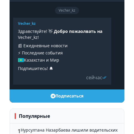
Vecher_kz
Vecher_kz
Здравствуйте! 👋
Добро пожаолвать на
Vecher_kz!
📰 Ежедневные новости
⚡️ Последние события
Казахстан и Мир
Подпишитесь! 🔔
сейчас
Подписаться
Популярные
Нурсултана Назарбаева лишили водительских
1