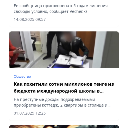
хищении 88 млн тенге
Ее сообщница приговорена к 5 годам лишения
свободы условно, сообщает Vecher.kz.
14.08.2025 09:57
Общество
Как похитили сотни миллионов тенге из
бюджета международной школы в
Астане
На преступные доходы подозреваемыми
приобретены коттедж, 2 квартиры в столице и
автомобиль, сообщает Vecher.kz.
01.07.2025 12:25