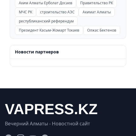
Аким Алматы Ерболат Досаев
Правительство РК
МЧС РК
строительство АЭС
Акимат Алматы
республиканский референдум
Президент Касым-Жомарт Токаев
Олжас Бектенов
Новости партнеров
Вечерний Алматы - Новостной сайт