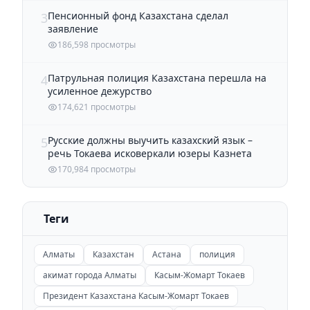
Пенсионный фонд Казахстана сделал
3
заявление
186,598 просмотры
Патрульная полиция Казахстана перешла на
4
усиленное дежурство
174,621 просмотры
Русские должны выучить казахский язык –
5
речь Токаева исковеркали юзеры Казнета
170,984 просмотры
Теги
Алматы
Казахстан
Астана
полиция
акимат города Алматы
Касым-Жомарт Токаев
Президент Казахстана Касым-Жомарт Токаев