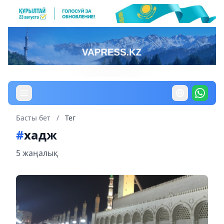
Басты бет
/
Тег
#
хадж
5 жаңалық