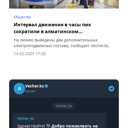
Общество
Интервал движения в часы пик
сократили в алматинском
метрополитене
На линию выведены два дополнительных
электроподвижных состава, сообщает Vecher.kz.
14.02.2025 17:35
Vecher.kz
A
канал
Vecher_kz
Vecher_kz
Здравствуйте! 👋
Добро пожаолвать на