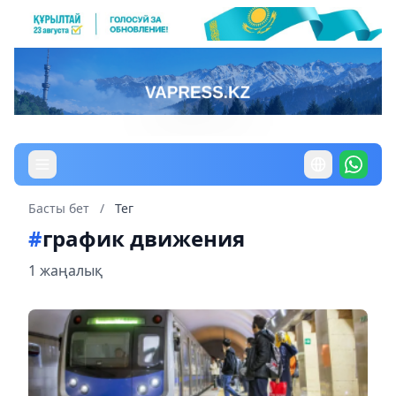
Басты бет
/
Тег
#
график движения
1 жаңалық