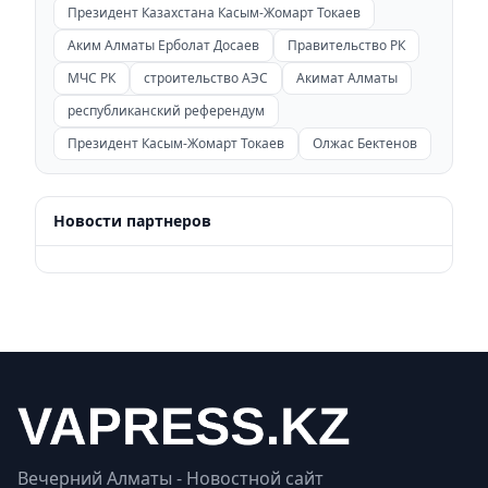
Президент Казахстана Касым-Жомарт Токаев
Аким Алматы Ерболат Досаев
Правительство РК
МЧС РК
строительство АЭС
Акимат Алматы
республиканский референдум
Президент Касым-Жомарт Токаев
Олжас Бектенов
Новости партнеров
Вечерний Алматы - Новостной сайт