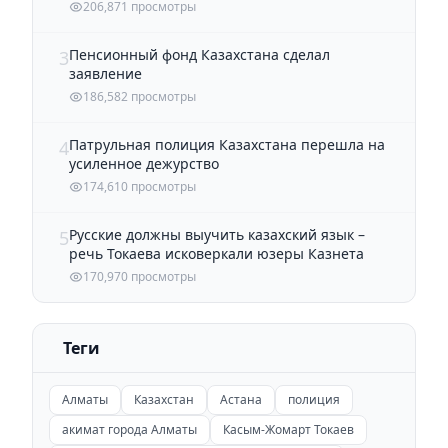
206,871 просмотры
Пенсионный фонд Казахстана сделал
3
заявление
186,582 просмотры
Патрульная полиция Казахстана перешла на
4
усиленное дежурство
174,610 просмотры
Русские должны выучить казахский язык –
5
речь Токаева исковеркали юзеры Казнета
170,970 просмотры
Теги
Алматы
Казахстан
Астана
полиция
акимат города Алматы
Касым-Жомарт Токаев