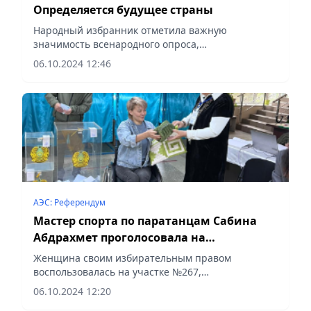
Определяется будущее страны
Народный избранник отметила важную
значимость всенародного опроса,
сообщает Vecher.kz.
06.10.2024 12:46
АЭС: Референдум
Мастер спорта по паратанцам Сабина
Абдрахмет проголосовала на
референдуме
Женщина своим избирательным правом
воспользовалась на участке №267,
сообщает Vecher.kz.
06.10.2024 12:20