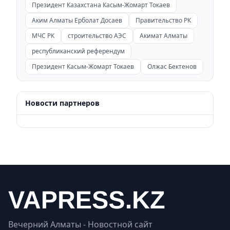
Президент Казахстана Касым-Жомарт Токаев
Аким Алматы Ерболат Досаев
Правительство РК
МЧС РК
строительство АЭС
Акимат Алматы
республиканский референдум
Президент Касым-Жомарт Токаев
Олжас Бектенов
Новости партнеров
Вечерний Алматы - Новостной сайт