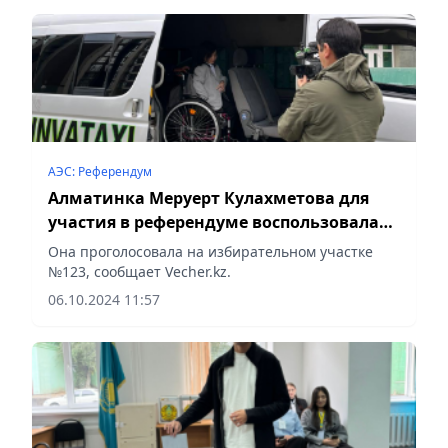
АЭС: Референдум
Алматинка Меруерт Кулахметова для
участия в референдуме воспользовалась
услугой инватакси
Она проголосовала на избирательном участке
№123, сообщает Vecher.kz.
06.10.2024 11:57