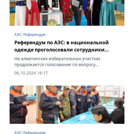
АЭС: Референдум
Референдум по АЭС: в национальной
одежде проголосовали сотрудники
Центра поддержки семьи в Алматы
На алматинских избирательных участках
продолжается голосование по вопросу
строительства АЭС, сообщает Vecher.kz.
06.10.2024 16:17
АЭС: Референдум