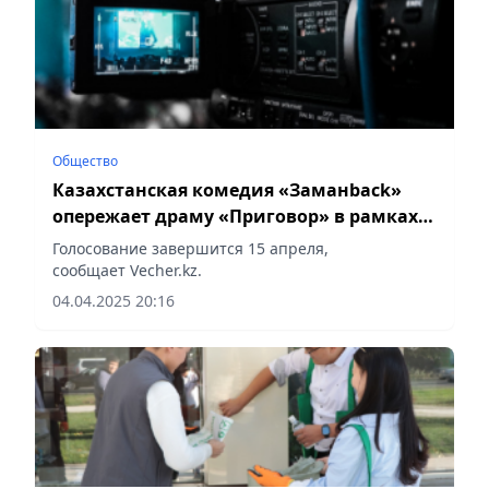
Общество
Казахстанская комедия «Заманback»
опережает драму «Приговор» в рамках
голосования премии Freedom Ticketon
Голосование завершится 15 апреля,
сообщает Vecher.kz.
04.04.2025 20:16