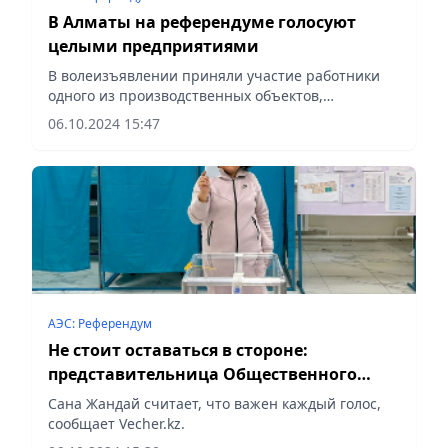
В Алматы на референдуме голосуют
целыми предприятиями
В волеизъявлении приняли участие работники
одного из производственных объектов,
сообщает Vecher.kz.
06.10.2024 15:47
АЭС: Референдум
Не стоит оставаться в стороне:
представительница Общественного
совета Алматы обратилась к горожанам
Сана Жандай считает, что важен каждый голос,
сообщает Vecher.kz.