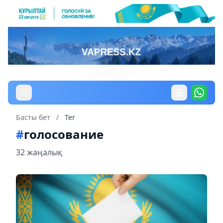
Басты бет
/
Тег
#
голосование
32 жаңалық