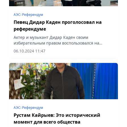
АЭС: Референдум
Певец Дидар Каден проголосовал на
референдуме
Актер и музыкант Дидар Каден своим
избирательным правом воспользовался на
участке №101, расположенном в Алматинском
06.10.2024 11:47
экономическом колледже, сообщает Vecher.kz.
АЭС: Референдум
Рустам Кайрыев: Это исторический
момент для всего общества