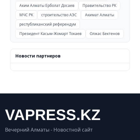
Аким Алматы Ерболат Досаев
Правительство РК
МЧС РК
строительство АЭС
Акимат Алматы
республиканский референдум
Президент Касым-Жомарт Токаев
Олжас Бектенов
Новости партнеров
Вечерний Алматы - Новостной сайт