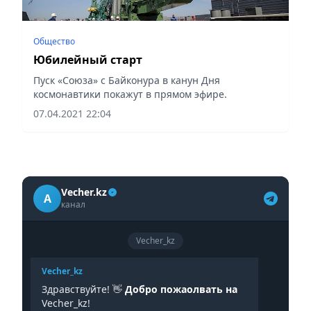
Общество
Юбилейный старт
Пуск «Союза» с Байконура в канун Дня
космонавтики покажут в прямом эфире.
07.04.2021 22:04
Vecher.kz
A
канал
Vecher_kz
Vecher_kz
Здравствуйте! 👋
Добро пожаолвать на
Vecher_kz!