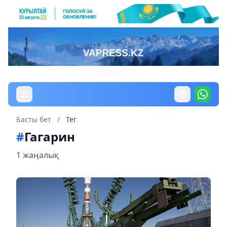
Басты бет
/
Тег
#
Гагарин
1 жаңалық