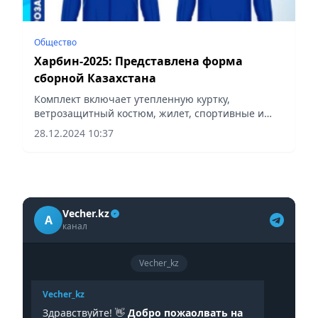
Общество
Харбин-2025: Представлена форма
сборной Казахстана
Комплект включает утепленную куртку,
ветрозащитный костюм, жилет, спортивные и
тренировочные костюмы, футболку, шорты,
28.12.2024 10:37
головные уборы, спортивную обувь и аксессуары,
сообщает Vecher.kz.
Vecher.kz
A
канал
Vecher_kz
Vecher_kz
Здравствуйте! 👋
Добро пожаолвать на