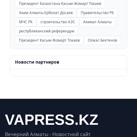
Президент Казахстана Касым-Жомарт Токаев
Аким Алматы Ерболат Досаев
Правительство РК
МЧС РК
строительство АЭС
Акимат Алматы
республиканский референдум
Президент Касым-Жомарт Токаев
Олжас Бектенов
Новости партнеров
Вечерний Алматы - Новостной сайт