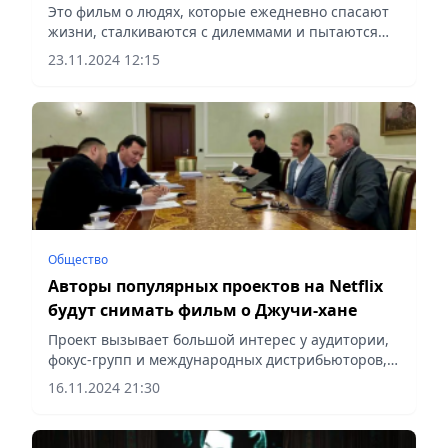
«Евразия»
Это фильм о людях, которые ежедневно спасают
жизни, сталкиваются с дилеммами и пытаются
оставаться верными своим принципам в мире,
23.11.2024 12:15
полном перемен, сообщает Vecher.kz.
Общество
Авторы популярных проектов на Netflix
будут снимать фильм о Джучи-хане
Проект вызывает большой интерес у аудитории,
фокус-групп и международных дистрибьюторов,
сообщает Vecher.kz.
16.11.2024 21:30