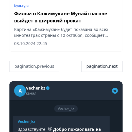
Культура
Фильм о Кажимукане Мунайтпасове
выйдет в широкий прокат
Картина «Кажимукан» будет показана во всех
кинотеатрах страны с 10 октября, сообщает
Vecher.kz.
03.10.2024 22:45
pagination.previous
pagination.next
Vecher.kz
A
канал
Vecher_kz
Vecher_kz
Здравствуйте! 👋
Добро пожаолвать на