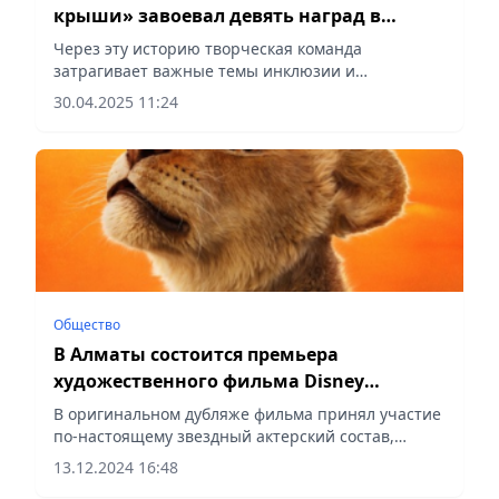
крыши» завоевал девять наград в
Москве
Через эту историю творческая команда
затрагивает важные темы инклюзии и
социальной адаптации детей с особенностями
30.04.2025 11:24
развития, сообщает Vecher.kz.
Общество
В Алматы состоится премьера
художественного фильма Disney
«Муфаса: Король Лев»
В оригинальном дубляже фильма принял участие
по-настоящему звездный актерский состав,
сообщает Vecher.kz.
13.12.2024 16:48