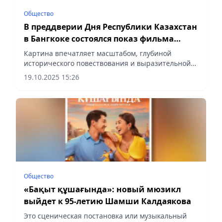
Общество
В преддверии Дня Республики Казахстан
в Бангкоке состоялся показ фильма
«Рассвет Великой степи»
Картина впечатляет масштабом, глубиной
исторического повествования и выразительной
визуальной эстетикой, сообщает Vecher.kz.
19.10.2025 15:26
Общество
«Бақыт құшағында»: новый мюзикл
выйдет к 95-летию Шамши Калдаякова
Это сценическая постановка или музыкальный