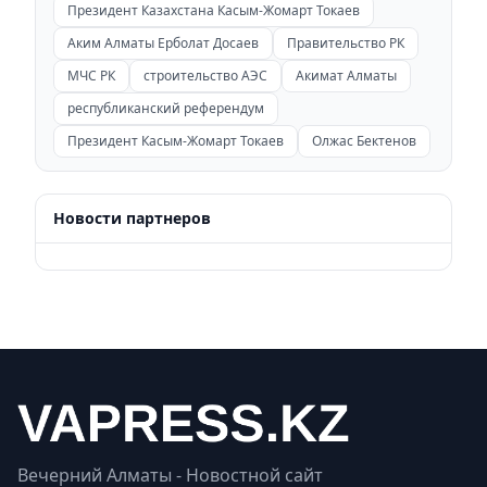
Президент Казахстана Касым-Жомарт Токаев
Аким Алматы Ерболат Досаев
Правительство РК
МЧС РК
строительство АЭС
Акимат Алматы
республиканский референдум
Президент Касым-Жомарт Токаев
Олжас Бектенов
Новости партнеров
Вечерний Алматы - Новостной сайт