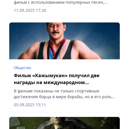
фильм с использованием популярных песен,
сообщает Vecher.kz.
11.09.2025 17:26
Общество
Фильм «Кажымукан» получил две
награды на международном
кинофестивале в Корее
В фильме показаны не только спортивные
достижения борца в мире борьбы, но и его роль в
поднятии национального духа, а также его
05.09.2025 15:11
человеческие качества, сообщает Vecher.kz.