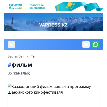
Басты бет
/
Тег
#
фильм
35 жаңалық