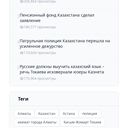
206,864 просмотры
Пенсионный фонд Казахстана сделал
3
заявление
186,577 просмотры
Патрульная полиция Казахстана перешла на
4
усиленное дежурство
174,604 просмотры
Русские должны выучить казахский язык –
5
речь Токаева исковеркали юзеры Казнета
170,964 просмотры
Теги
Алматы
Казахстан
Астана
полиция
акимат города Алматы
Касым-Жомарт Токаев