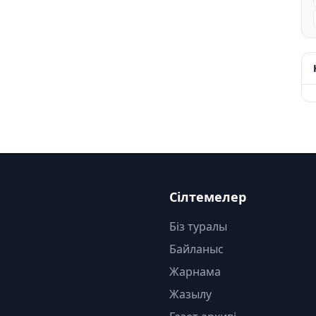
Сілтемелер
Біз туралы
Байланыс
Жарнама
Жазылу