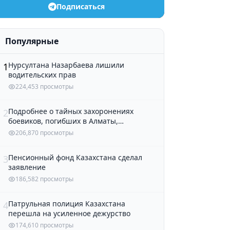
Подписаться
Популярные
Нурсултана Назарбаева лишили
1
водительских прав
224,453 просмотры
Подробнее о тайных захоронениях
2
боевиков, погибших в Алматы,
рассказали в полиции
206,870 просмотры
Пенсионный фонд Казахстана сделал
3
заявление
186,582 просмотры
Патрульная полиция Казахстана
4
перешла на усиленное дежурство
174,610 просмотры