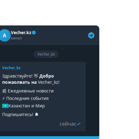
Vecher.kz
A
канал
Vecher_kz
Vecher_kz
Здравствуйте! 👋
Добро
пожаолвать на
Vecher_kz!
📰 Ежедневные новости
⚡️ Последние события
Казахстан и Мир
Подпишитесь! 🔔
сейчас