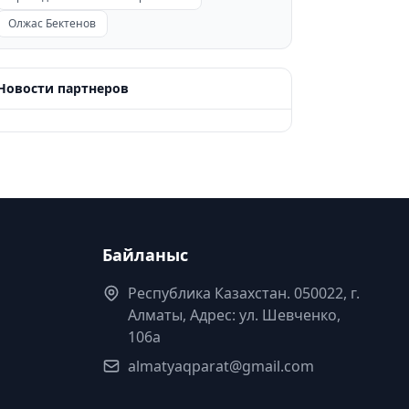
Олжас Бектенов
Новости партнеров
Байланыс
Республика Казахстан. 050022, г.
Алматы, Адрес: ул. Шевченко,
106а
almatyaqparat@gmail.com