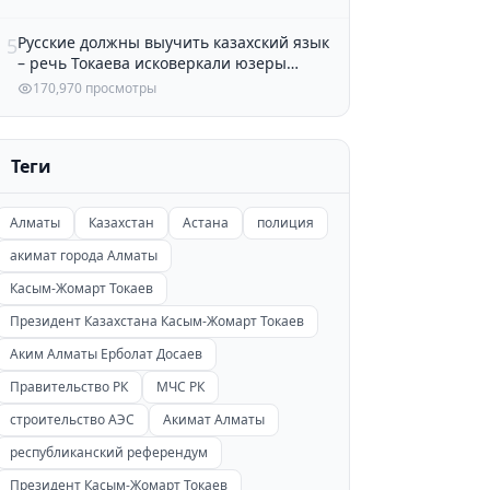
Русские должны выучить казахский язык
5
– речь Токаева исковеркали юзеры
Казнета
170,970 просмотры
Теги
Алматы
Казахстан
Астана
полиция
акимат города Алматы
Касым-Жомарт Токаев
Президент Казахстана Касым-Жомарт Токаев
Аким Алматы Ерболат Досаев
Правительство РК
МЧС РК
строительство АЭС
Акимат Алматы
республиканский референдум
Президент Касым-Жомарт Токаев