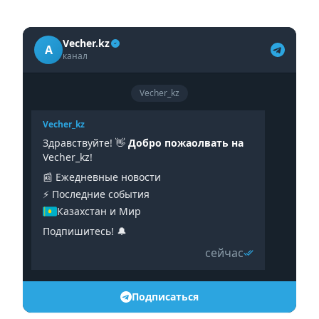
Vecher.kz
A
канал
Vecher_kz
Vecher_kz
Здравствуйте! 👋
Добро пожаолвать на
Vecher_kz!
📰 Ежедневные новости
⚡️ Последние события
Казахстан и Мир
Подпишитесь! 🔔
сейчас
Подписаться