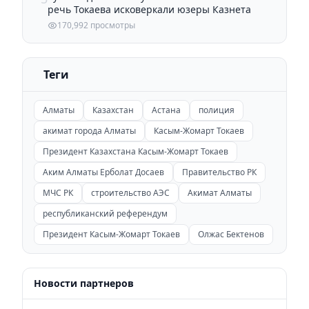
речь Токаева исковеркали юзеры Казнета
170,992 просмотры
Теги
Алматы
Казахстан
Астана
полиция
акимат города Алматы
Касым-Жомарт Токаев
Президент Казахстана Касым-Жомарт Токаев
Аким Алматы Ерболат Досаев
Правительство РК
МЧС РК
строительство АЭС
Акимат Алматы
республиканский референдум
Президент Касым-Жомарт Токаев
Олжас Бектенов
Новости партнеров