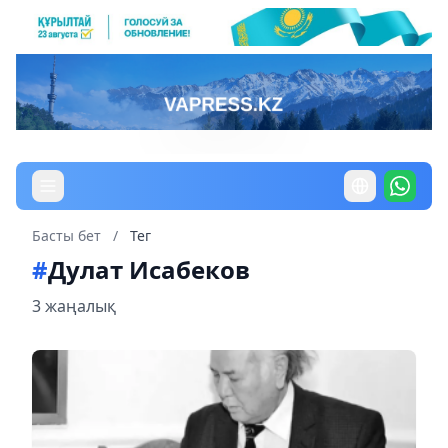
Басты бет
/
Тег
#
Дулат Исабеков
3 жаңалық