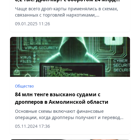
тенге
Чаще всего дроп-карты применялись в схемах,
связанных с торговлей наркотиками,
кибермошенничеством, незаконной игорной
09.01.2025 11:26
деятельностью, сообщает Vecher.kz.
Общество
84 млн тенге взыскано судами с
дропперов в Акмолинской области
Основные схемы включают финансовые
операции, когда дропперы получают и переводят
незаконно полученные деньги мошенникам, в
05.11.2024 17:36
том числе через свои счета, сообщает Vecher.kz.