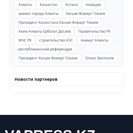
Алматы
Казахстан
Астана
полиция
акимат города Алматы
Касым-Жомарт Токаев
Президент Казахстана Касым-Жомарт Токаев
Аким Алматы Ерболат Досаев
Правительство РК
МЧС РК
строительство АЭС
Акимат Алматы
республиканский референдум
Президент Касым-Жомарт Токаев
Олжас Бектенов
Новости партнеров