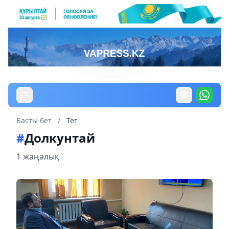
Басты бет
/
Тег
#
Долкунтай
1 жаңалық