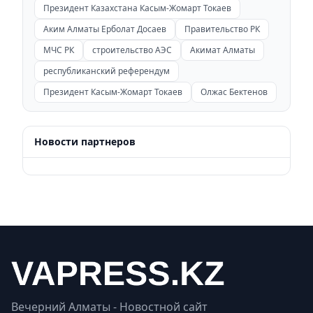
Президент Казахстана Касым-Жомарт Токаев
Аким Алматы Ерболат Досаев
Правительство РК
МЧС РК
строительство АЭС
Акимат Алматы
республиканский референдум
Президент Касым-Жомарт Токаев
Олжас Бектенов
Новости партнеров
Вечерний Алматы - Новостной сайт