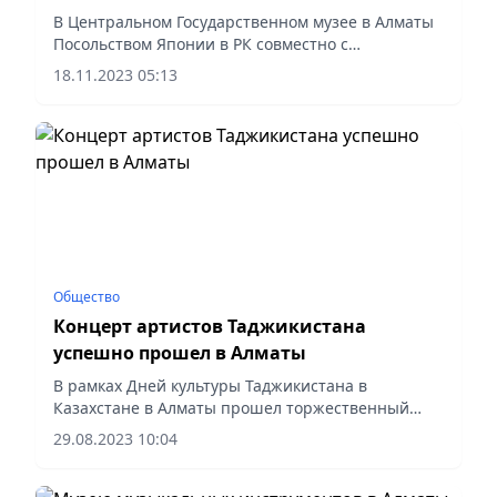
ментально похожи»
В Центральном Государственном музее в Алматы
Посольством Японии в РК совместно с
Казахстанско-японским центром развития
18.11.2023 05:13
человеческих ресурсов проведен «День культуры
Японии». Ежегодный фестиваль...
Общество
Концерт артистов Таджикистана
успешно прошел в Алматы
В рамках Дней культуры Таджикистана в
Казахстане в Алматы прошел торжественный
концерт ведущих артистов из братской
29.08.2023 10:04
республики.