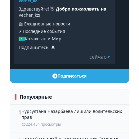
Vecher_kz
Здравствуйте! 👋
Добро пожаолвать на
Vecher_kz!
📰 Ежедневные новости
⚡️ Последние события
Казахстан и Мир
Подпишитесь! 🔔
сейчас
Подписаться
Популярные
Нурсултана Назарбаева лишили водительских
1
прав
224,454 просмотры