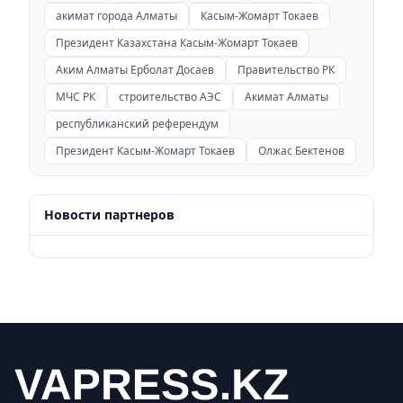
акимат города Алматы
Касым-Жомарт Токаев
Президент Казахстана Касым-Жомарт Токаев
Аким Алматы Ерболат Досаев
Правительство РК
МЧС РК
строительство АЭС
Акимат Алматы
республиканский референдум
Президент Касым-Жомарт Токаев
Олжас Бектенов
Новости партнеров