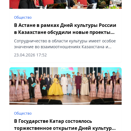
Общество
В Астане в рамках Дней культуры России
в Казахстане обсудили новые проекты
культурного сотрудничества двух стран
Сотрудничество в области культуры имеет особое
значение во взаимоотношениях Казахстана и
России, сообщает корреспондент vecher.kz.
23.04.2026 17:52
Общество
В Государстве Катар состоялось
торжественное открытие Дней культуры