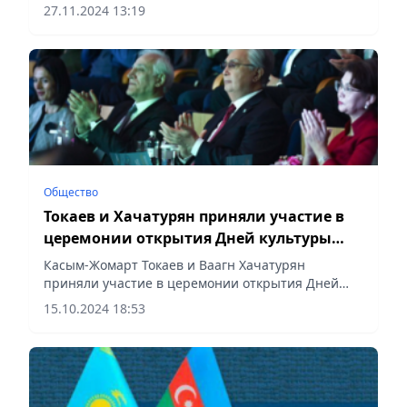
народные сказки» на башкирском языке,
27.11.2024 13:19
сообщает Vecher.kz.
Общество
Токаев и Хачатурян приняли участие в
церемонии открытия Дней культуры
Армении в Казахстане
Касым-Жомарт Токаев и Ваагн Хачатурян
приняли участие в церемонии открытия Дней
культуры Армении в Казахстане, сообщает
15.10.2024 18:53
Vecher.kz.