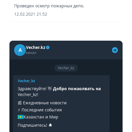
Проведен осмотр пожарных депо.
12.02.2021 21:52
Vecher.kz
A
канал
Vecher_kz
Vecher_kz
Здравствуйте! 👋
Добро пожаолвать на
Vecher_kz!
📰 Ежедневные новости
⚡️ Последние события
Казахстан и Мир
Подпишитесь! 🔔