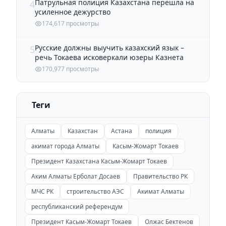
Патрульная полиция Казахстана перешла на
4
усиленное дежурство
174,617 просмотры
Русские должны выучить казахский язык –
5
речь Токаева исковеркали юзеры Казнета
170,977 просмотры
Теги
Алматы
Казахстан
Астана
полиция
акимат города Алматы
Касым-Жомарт Токаев
Президент Казахстана Касым-Жомарт Токаев
Аким Алматы Ерболат Досаев
Правительство РК
МЧС РК
строительство АЭС
Акимат Алматы
республиканский референдум
Президент Касым-Жомарт Токаев
Олжас Бектенов