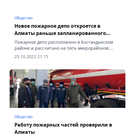
Общество
Новое пожарное депо откроется в
Алматы раньше запланированного
срока
Пожарное депо расположено в Бостандыкском
районе и рассчитано на пять микрорайонов:
«Казахфильм», «Кокшокы», «Алатау», «Нур-
25.10.2023 21:15
Алатау», «Ерменсай». Строительно-монтажные
работы, которые ведутся под...
Общество
Работу пожарных частей проверили в
Алматы