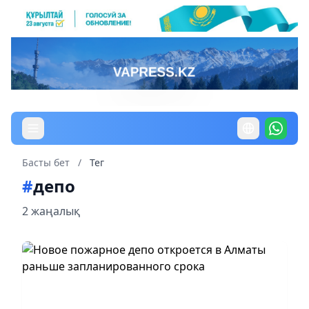
Басты бет
/
Тег
#
депо
2 жаңалық