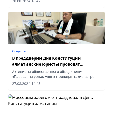
28.08.2024 16:47
Общество
В преддверии Дня Конституции
алматинские юристы проводят
бесплатные консультации
Активисты общественного объединения
«Парасатты ұрпақ үшін» проводят такие встречи
еженедельно во всех районах города, сообщает
27.08.2024 14:48
Vecher.kz.