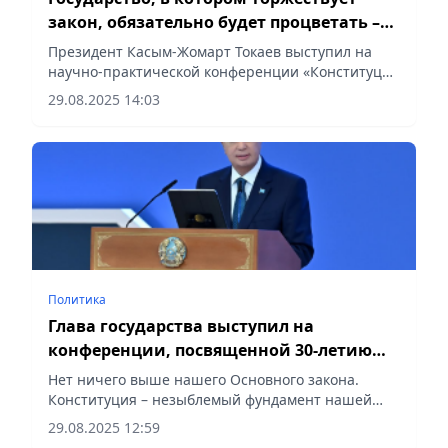
закон, обязательно будет процветать –
Токаев
Президент Касым-Жомарт Токаев выступил на
научно-практической конференции «Конституция
и государственность: диалог права и будущего»,
29.08.2025 14:03
посвященной 30-летию Конституции Республики
Казахстан,...
Политика
Глава государства выступил на
конференции, посвященной 30-летию
Конституции
Нет ничего выше нашего Основного закона.
Конституция – незыблемый фундамент нашей
Независимости и надежный ориентир
29.08.2025 12:59
укрепления государственности