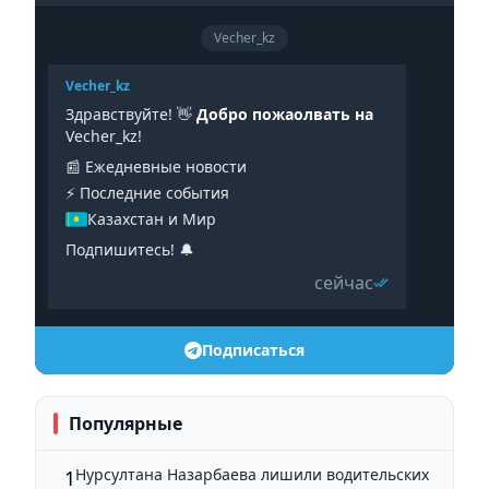
Vecher_kz
Vecher_kz
Здравствуйте! 👋
Добро пожаолвать на
Vecher_kz!
📰 Ежедневные новости
⚡️ Последние события
Казахстан и Мир
Подпишитесь! 🔔
сейчас
Подписаться
Популярные
Нурсултана Назарбаева лишили водительских
1