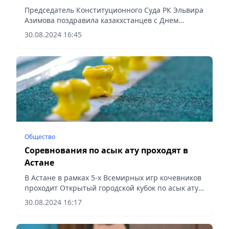
безопасности и стабильности
Председатель Конституционного Суда РК Эльвира
Азимова поздравила казакхстанцев с Днем
Конституции, сообщает Vecher.kz.
30.08.2024 16:45
Общество
Соревнования по асык ату проходят в
Астане
В Астане в рамках 5-х Всемирных игр кочевников
проходит Открытый городской кубок по асык ату
среди молодежи и взрослых, посвященный Дню
30.08.2024 16:17
Конституции, сообщает Vecher.kz.