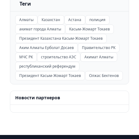
Теги
Алматы
Казахстан
Астана
полиция
акимат города Алматы
Касым-Жомарт Токаев
Президент Казахстана Касым-Жомарт Токаев
Аким Алматы Ерболат Досаев
Правительство РК
МЧС РК
строительство АЭС
Акимат Алматы
республиканский референдум
Президент Касым-Жомарт Токаев
Олжас Бектенов
Новости партнеров