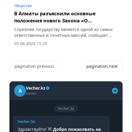
Общество
В Алматы разъяснили основные
положения нового Закона «О
государственной службе»
Служение государству является одной из самых
ответственных и почетных миссий, сообщает
корреспондент vecher.kz.
05.06.2026 15:29
pagination.previous
pagination.next
Vecher.kz
A
канал
Vecher_kz
Vecher_kz
Здравствуйте! 👋
Добро пожаолвать на