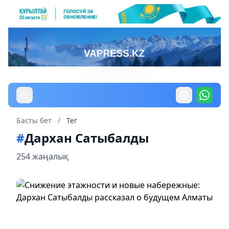
Басты бет
/
Тег
#
Дархан Сатыбалды
254 жаңалық