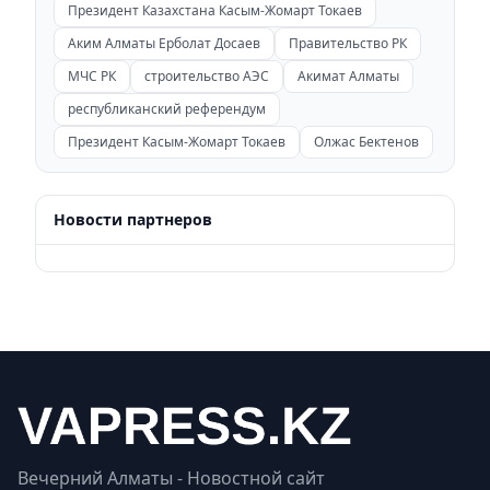
Президент Казахстана Касым-Жомарт Токаев
Аким Алматы Ерболат Досаев
Правительство РК
МЧС РК
строительство АЭС
Акимат Алматы
республиканский референдум
Президент Касым-Жомарт Токаев
Олжас Бектенов
Новости партнеров
Вечерний Алматы - Новостной сайт