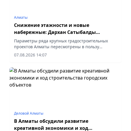
Алматы
Снижение этажности и новые
набережные: Дархан Сатыбалды
рассказал о будущем Алматы
Параметры ряда крупных градостроительных
проектов Алматы пересмотрены в пользу
снижения этажности и расширения зеленых зон.
07.08.2026 14:07
Об этом на своей официальной странице в
Instagram сообщил аким города Дархан
Сатыбалды по итогам совещания по
стратегическому развитию мегаполиса, –
передает корреспондент vapress.kz.
Деловой Алматы
В Алматы обсудили развитие
креативной экономики и ход