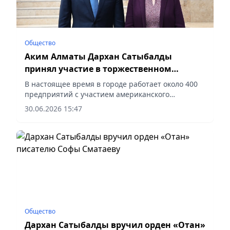
Общество
Аким Алматы Дархан Сатыбалды
принял участие в торжественном
приеме, посвященном 250-летию
В настоящее время в городе работает около 400
независимости США
предприятий с участием американского
капитала, сообщает vapress.kz.
30.06.2026 15:47
Общество
Дархан Сатыбалды вручил орден «Отан»