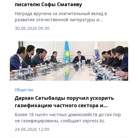
писателю Софы Сматаеву
Награда вручена за значительный вклад в
развитие отечественной литературы и
достижения в социально-культурной
30.06.2026 09:30
деятельности, сообщает vapress.kz.
Общество
Дархан Сатыбалды поручил ускорить
газификацию частного сектора и
усилить работу по улучшению качества
Более 18 тысяч частных домохозяйств до сих пор
воздуха в Алматы
не газифицированы, сообщает vapress.kz.
24.06.2026 12:09