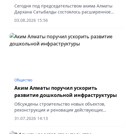
строительства городских объектов
Сегодня под председательством акима Алматы
Дархана Сатыбалды состоялось расширенное
аппаратное совещание. Первым вопросом на
03.08.2026 15:56
повестке дня были обозначены меры по
развитию креативной экономики Алматы. С
докладом выступила руководитель управления
туризма города Галия Токсеитова, – сообщает
корреспондент vapress.kz.
Общество
Аким Алматы поручил ускорить
развитие дошкольной инфраструктуры
Обсуждены строительство новых объектов,
реконструкция и реновация действующих
зданий, сообщает vapress.kz.
31.07.2026 14:13