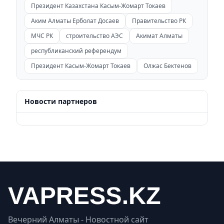
Президент Казахстана Касым-Жомарт Токаев
Аким Алматы Ерболат Досаев
Правительство РК
МЧС РК
строительство АЭС
Акимат Алматы
республиканский референдум
Президент Касым-Жомарт Токаев
Олжас Бектенов
Новости партнеров
Вечерний Алматы - Новостной сайт