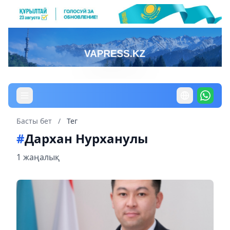
Басты бет
/
Тег
#
Дархан Нурханулы
1 жаңалық