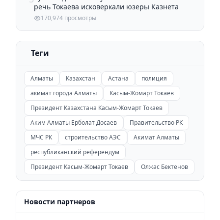
речь Токаева исковеркали юзеры Казнета
170,974 просмотры
Теги
Алматы
Казахстан
Астана
полиция
акимат города Алматы
Касым-Жомарт Токаев
Президент Казахстана Касым-Жомарт Токаев
Аким Алматы Ерболат Досаев
Правительство РК
МЧС РК
строительство АЭС
Акимат Алматы
республиканский референдум
Президент Касым-Жомарт Токаев
Олжас Бектенов
Новости партнеров