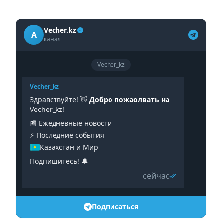
Vecher.kz
A
канал
Vecher_kz
Vecher_kz
Здравствуйте! 👋
Добро пожаолвать на
Vecher_kz!
📰 Ежедневные новости
⚡️ Последние события
Казахстан и Мир
Подпишитесь! 🔔
сейчас
Подписаться