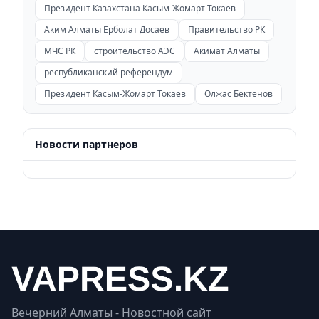
Президент Казахстана Касым-Жомарт Токаев
Аким Алматы Ерболат Досаев
Правительство РК
МЧС РК
строительство АЭС
Акимат Алматы
республиканский референдум
Президент Касым-Жомарт Токаев
Олжас Бектенов
Новости партнеров
Вечерний Алматы - Новостной сайт