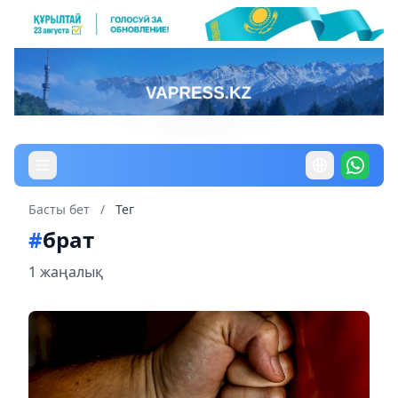
Басты бет
/
Тег
#
брат
1 жаңалық