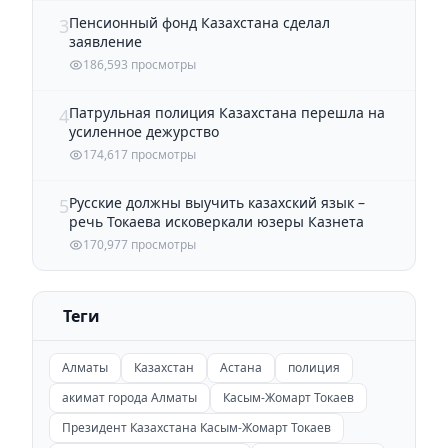
Пенсионный фонд Казахстана сделал
3
заявление
186,593 просмотры
Патрульная полиция Казахстана перешла на
4
усиленное дежурство
174,617 просмотры
Русские должны выучить казахский язык –
5
речь Токаева исковеркали юзеры Казнета
170,977 просмотры
Теги
Алматы
Казахстан
Астана
полиция
акимат города Алматы
Касым-Жомарт Токаев
Президент Казахстана Касым-Жомарт Токаев