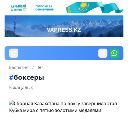
Басты бет
/
Тег
#
боксеры
5 жаңалық