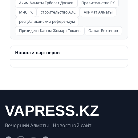
Аким Алматы Ерболат Досаев
Правительство РК
МЧС РК
строительство АЭС
Акимат Алматы
республиканский референдум
Президент Касым-Жомарт Токаев
Олжас Бектенов
Новости партнеров
Вечерний Алматы - Новостной сайт