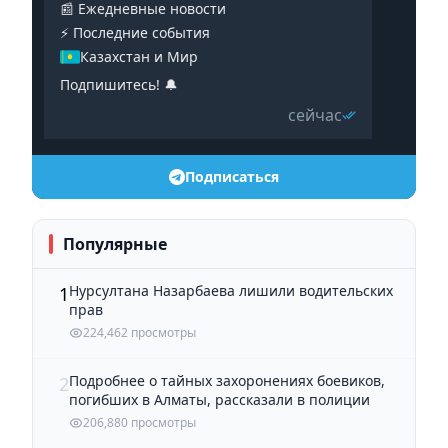
📰 Ежедневные новости
⚡️ Последние события
Казахстан и Мир
Подпишитесь! 🔔
сейчас
Подписаться
Популярные
Нурсултана Назарбаева лишили водительских
1
прав
224,462 просмотры
Подробнее о тайных захоронениях боевиков,
2
погибших в Алматы, рассказали в полиции
206,880 просмотры