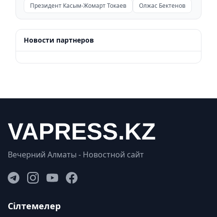
Президент Касым-Жомарт Токаев
Олжас Бектенов
Новости партнеров
Вечерний Алматы - Новостной сайт
Сілтемелер