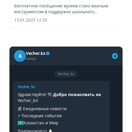
Бесплатное посещение музеев стало важным
инструментом в поддержке школьного
образования, сообщает Vecher.kz.
13.01.2025 12:35
Vecher.kz
A
канал
Vecher_kz
Vecher_kz
Здравствуйте! 👋
Добро пожаолвать на
Vecher_kz!
📰 Ежедневные новости
⚡️ Последние события
Казахстан и Мир
Подпишитесь! 🔔