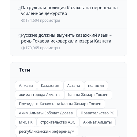
Патрульная полиция Казахстана перешла на
4
усиленное дежурство
174,604 просмотры
Русские должны выучить казахский язык –
5
речь Токаева исковеркали юзеры Казнета
170,965 просмотры
Теги
Алматы
Казахстан
Астана
полиция
акимат города Алматы
Касым-Жомарт Токаев
Президент Казахстана Касым-Жомарт Токаев
Аким Алматы Ерболат Досаев
Правительство РК
МЧС РК
строительство АЭС
Акимат Алматы
республиканский референдум