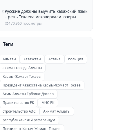
Русские должны выучить казахский язык
5
– речь Токаева исковеркали юзеры
Казнета
170,960 просмотры
Теги
Алматы
Казахстан
Астана
полиция
акимат города Алматы
Касым-Жомарт Токаев
Президент Казахстана Касым-Жомарт Токаев
Аким Алматы Ерболат Досаев
Правительство РК
МЧС РК
строительство АЭС
Акимат Алматы
республиканский референдум
Президент Касым-Жомарт Токаев