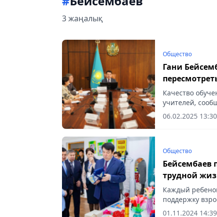
#
Бейсембаев
3 жаңалық
Общество
Гани Бейсем
пересмотрет
педагогов
Качество обуче
учителей, сообщ
06.02.2025 13:30
Общество
Бейсембаев 
трудной жиз
Каждый ребенок
поддержку взрос
01.11.2024 14:39