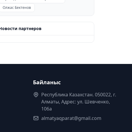
Олжас Бектенов
Новости партнеров
Байланыс
Республика Казахстан. 050022, г.
Алматы, Адрес: ул. Шевченко,
106а
almatyaqparat@gmail.com