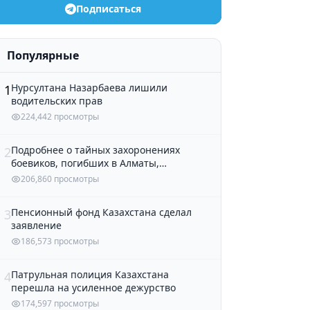
Подписаться
Популярные
Нурсултана Назарбаева лишили
1
водительских прав
224,442 просмотры
Подробнее о тайных захоронениях
2
боевиков, погибших в Алматы,
рассказали в полиции
206,860 просмотры
Пенсионный фонд Казахстана сделал
3
заявление
186,573 просмотры
Патрульная полиция Казахстана
4
перешла на усиленное дежурство
174,597 просмотры