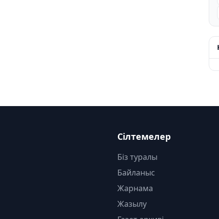
Сілтемелер
Біз туралы
Байланыс
Жарнама
Жазылу