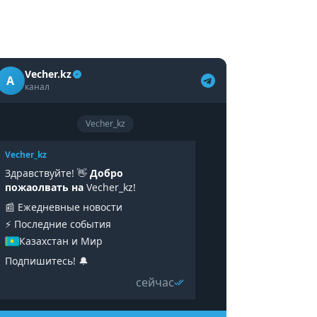
Vecher.kz
A
канал
Vecher_kz
Vecher_kz
Здравствуйте! 👋
Добро
пожаолвать на
Vecher_kz!
📰 Ежедневные новости
⚡️ Последние события
Казахстан и Мир
Подпишитесь! 🔔
сейчас